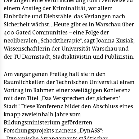
Die allgemeine Verunsicherung führt zeitweise zu
epaper login
einem Anstieg der Kriminalität, vor allem
Einbrüche und Diebstähle, das Verlangen nach
Sicherheit wächst. „Heute gibt es in Warschau über
400 Gated Communities – eine Folge der
neoliberalen „Schocktherapie“, sagt Joanna Kusiak,
Wissenschaftlerin der Universität Warschau und
der TU Darmstadt, Stadtaktivistin und Publizistin.
Am vergangenen Freitag hält sie in den
Räumlichkeiten der Technischen Universität einen
Vortrag im Rahmen einer zweitägigen Konferenz
mit dem Titel „Das Versprechen der ‚sicheren‘
Stadt“. Diese Konferenz bildet den Abschluss eines
knapp zweieinhalb Jahre vom
Bildungsministerium geförderten
Forschungsprojekts namens „DynASS“:
„Dynamische Arrangements städtischer