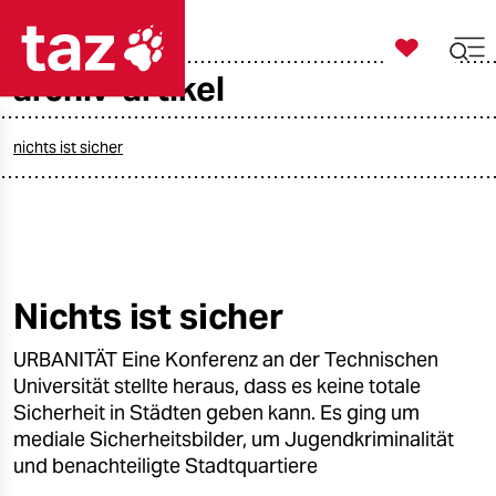

taz zahl ich
archiv-artikel

taz zahl ich
taz zahl ich
nichts ist sicher
themen
politik
öko
Nichts ist sicher
gesellschaft
URBANITÄT Eine Konferenz an der Technischen
Universität stellte heraus, dass es keine totale
kultur
Sicherheit in Städten geben kann. Es ging um
mediale Sicherheitsbilder, um Jugendkriminalität
sport
und benachteiligte Stadtquartiere