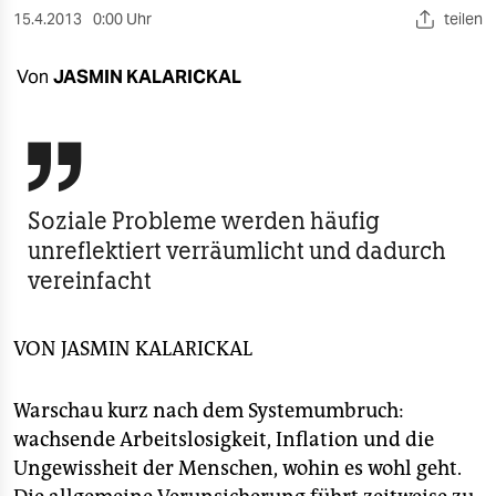
berlin
15.4.2013
0:00 Uhr
teilen
nord
Von
JASMIN KALARICKAL
wahrheit
verlag

verlag
Soziale Probleme werden häufig
veranstaltungen
unreflektiert verräumlicht und dadurch
vereinfacht
shop
fragen & hilfe
VON
JASMIN KALARICKAL
unterstützen
Warschau kurz nach dem Systemumbruch:
abo
wachsende Arbeitslosigkeit, Inflation und die
genossenschaft
Ungewissheit der Menschen, wohin es wohl geht.