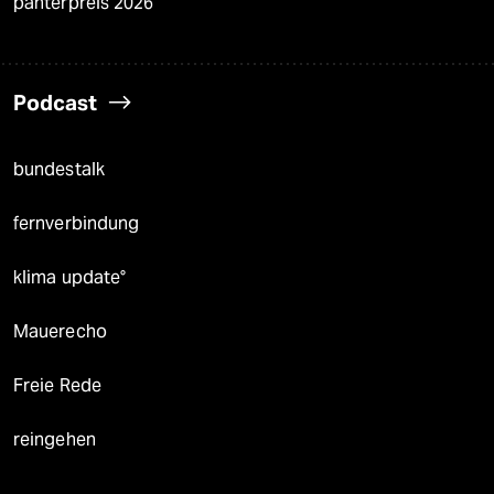
panterpreis 2026
Podcast
bundestalk
fernverbindung
klima update°
Mauerecho
Freie Rede
reingehen