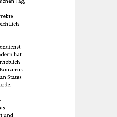
eichen Tag,
rrekte
sichtlich
rendienst
ndern hat
erheblich
s Konzerns
an States
urde.
-
cas
gt und