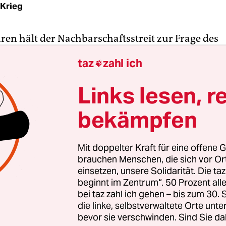
 Krieg
hren hält der Nachbarschaftsstreit zur Frage des
ufs im Gebiet am Fluss San Juan zwischen Nicar
taz
zahl ich

 an. Beide Staaten sind deswegen immer wieder 
un hat ausgerechnet das noch gar nicht so alte G
Links lesen, r
t neu belebt.
bekämpfen
e Streit schwelt bereits seit mehreren Wochen. N
Darstellung Costa Ricas, Mitte Oktober begonnen,
Mit doppelter Kraft für eine offene G
ng den Fluss auszubaggern und die Präsenz de
brauchen Menschen, die sich vor O
ze erhöht. Schließlich sei ein militärisches Camp
einsetzen, unsere Solidarität. Die ta
beginnt im Zentrum“. 50 Prozent a
 die auf dem Gebiet des Nachbarlandes liegen soll,
bei taz zahl ich gehen – bis zum 30
caragua widerspricht dieser Darstellung und erkl
die linke, selbstverwaltete Orte unte
ürden ausschließlich zu Säuberungsarbeiten ein
bevor sie verschwinden. Sind Sie da