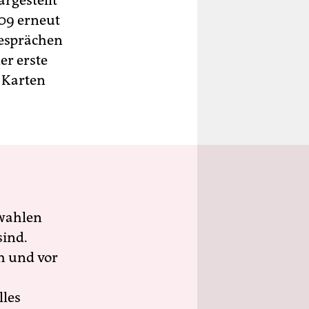
rgestellt
009 erneut
gesprächen
er erste
e Karten
wahlen
sind.
h und vor
lles