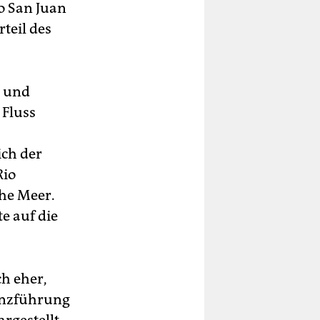
o San Juan
teil des
s und
 Fluss
ich der
Rio
che Meer.
e auf die
ch eher,
enzführung