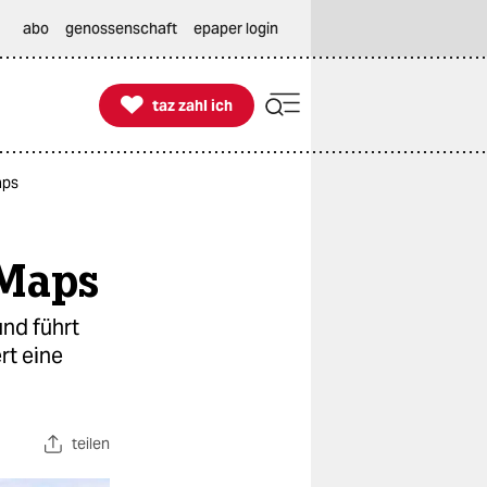
abo
genossenschaft
epaper login

taz zahl ich
taz zahl ich
aps
 Maps
und führt
rt eine
teilen