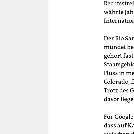
Rechtsstre
währte Jah
Internatio
Der Rio Sa
mündet bei
gehört fas
Staatsgebie
Fluss in m
Colorado, f
Trotz des G
davor liege
Für Google 
dass auf K