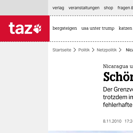
hautnavigation anspringen
hauptinhalt anspringen
footer anspringen
verlag
veranstaltungen
shop
fragen &
bergsteigen
usa unter trump
katzen

taz zahl ich
taz zahl ich
Startseite
Politik
Netzpolitik
Nic
themen
politik
Nicaragua u
Schön
öko
Der Grenzve
gesellschaft
trotzdem im
fehlerhafte
kultur
sport
8.11.2010
17:2