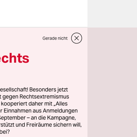
agua und
Gerade nicht
aneinander
oogle Maps
echts
icaragua
 ohne
esellschaft! Besonders jetzt
r Truppen
rt gegen Rechtsextremismus
 auf einer
z kooperiert daher mit „Alles
ller Einnahmen aus Anmeldungen
 errichtet
. September – an die Kampagne,
ärt, die
rstützt und Freiräume sichern will,
gesetzt.
bei?