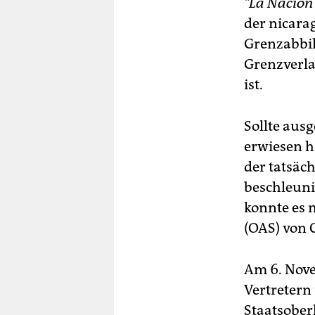
"La Nacion
der nicara
Grenzabbi
Grenzverlau
ist.
Sollte aus
erwiesen h
der tatsäch
beschleuni
konnte es 
(OAS) von 
Am 6. Nove
Vertretern 
Staatsoberh