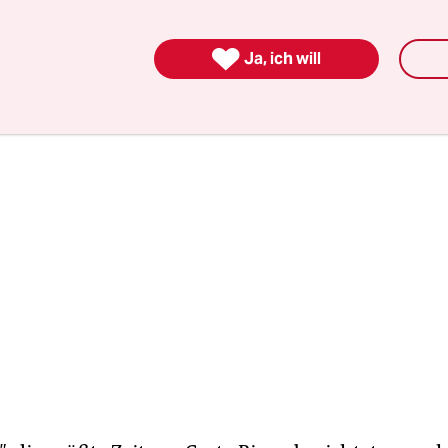
mber übertrat eine Einheit des nicaraguanischen
und pflanzte die nicaraguanische Flagge auf.

Ja, ich will