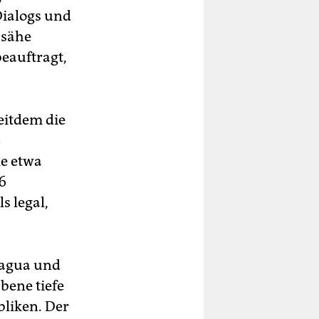
Dialogs und
 sähe
beauftragt,
eitdem die
8
ie etwa
6
s legal,
ragua und
Ebene tiefe
bliken. Der