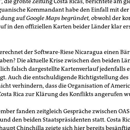
"
, die größte Zeitung Costa Ricas, berichtete am gl
guanische Kommandant habe den Einfall mit der
ldung auf
Google Maps begründet,
obwohl der ko
f in den offiziellen Karten beider Länder klar er
gerechnet der Software-Riese Nicaragua einen Bä
aben? Die aktuelle Krise zwischen den beiden Lä
lich falsch dargestellte Kartenverlauf jedenfalls 
gt. Auch die entschuldigende Richtigstellung de
nicht verhindern, dass die Organisation of Americ
Costa Rica zur Klärung des Konflikts angerufen w
mber fanden zeitgleich Gespräche zwischen OAS
und den beiden Staatspräsidenten statt. Costa Ri
aupt Chinchilla zeigte sich hier bereits besänfti