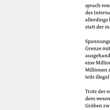
sprach von
des Intern
allerdings
statt der 
Spannungen
Grenze mit
ausgehande
eine Milli
Millionen 
teils illega
Trotz der 
dem wesentl
Gräben zwi