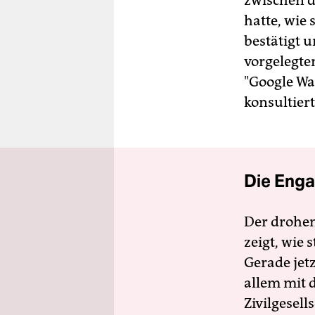
zwischen d
hatte, wie
bestätigt 
vorgelegte
"Google Wa
konsultiert
Die Enga
Der drohe
zeigt, wie
Gerade jet
allem mit d
Zivilgesell