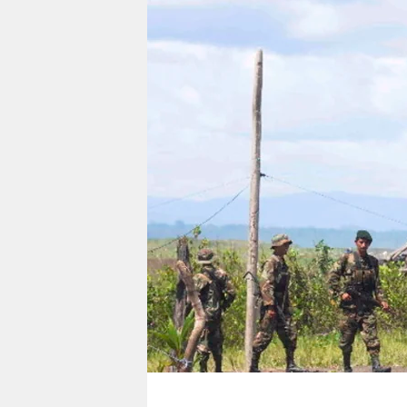
berlin
nord
wahrheit
verlag
verlag
veranstaltungen
shop
fragen & hilfe
unterstützen
abo
genossenschaft