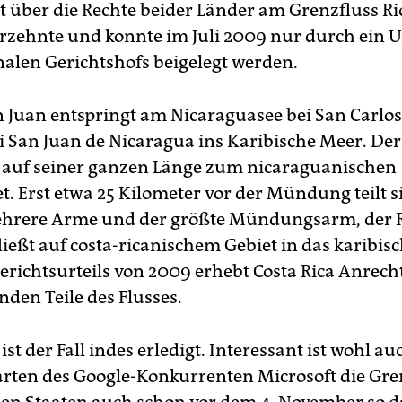
it über die Rechte beider Länder am Grenzfluss Ri
rzehnte und konnte im Juli 2009 nur durch ein Ur
nalen Gerichtshofs beigelegt werden.
n Juan entspringt am Nicaraguasee bei San Carlo
 San Juan de Nicaragua ins Karibische Meer. Der
t auf seiner ganzen Länge zum nicaraguanischen
t. Erst etwa 25 Kilometer vor der Mündung teilt s
ehrere Arme und der größte Mündungsarm, der 
ließt auf costa-ricanischem Gebiet in das karibis
erichtsurteils von 2009 erhebt Costa Rica Anrecht
nden Teile des Flusses.
ist der Fall indes erledigt. Interessant ist wohl au
arten des Google-Konkurrenten Microsoft die Gr