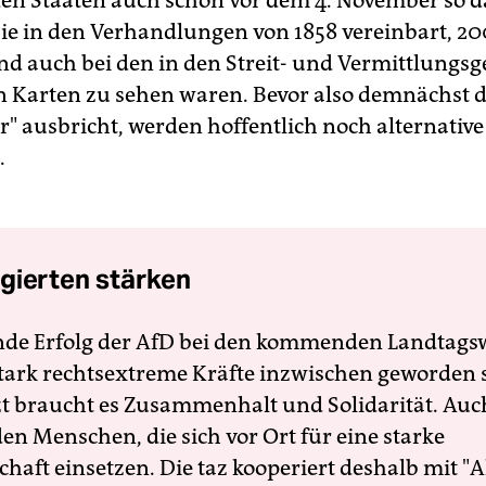
en Staaten auch schon vor dem 4. November so da
 sie in den Verhandlungen von 1858 vereinbart, 2
und auch bei den in den Streit- und Vermittlungs
n Karten zu sehen waren. Bevor also demnächst d
r" ausbricht, werden hoffentlich noch alternativ
.
gierten stärken
nde Erfolg der AfD bei den kommenden Landtags
 stark rechtsextreme Kräfte inzwischen geworden 
zt braucht es Zusammenhalt und Solidarität. Auc
en Menschen, die sich vor Ort für eine starke
schaft einsetzen. Die taz kooperiert deshalb mit "A