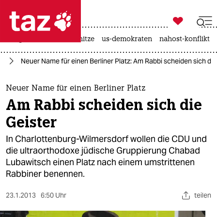

taz zahl ich
krieg in der ukraine
hitze
us-demokraten
nahost-konflikt

taz zahl ich
in
Neuer Name für einen Berliner Platz: Am Rabbi scheiden sich die
taz zahl ich
themen
Neuer Name für einen Berliner Platz
Am Rabbi scheiden sich die
politik
Geister
öko
In Charlottenburg-Wilmersdorf wollen die CDU und
die ultraorthodoxe jüdische Gruppierung Chabad
gesellschaft
Lubawitsch einen Platz nach einem umstrittenen
Rabbiner benennen.
kultur
sport
23.1.2013
6:50 Uhr
teilen