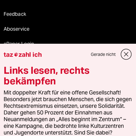
Feedback
Aboservice
ePaper Login
taz
zahl ich
Gerade nicht

Downloads für Abonnierende
Links lesen, rechts
bekämpfen
© 2026 taz Verlags und Vertriebs GmbH
Mit doppelter Kraft für eine offene Gesellschaft!
Alle Rechte vorbehalten. Bei rechtlichen Fragen oder für Genehmigungen
wenden Sie sich bitte an
lizenzen@taz.de
Besonders jetzt brauchen Menschen, die sich gegen
Rechtsextremismus einsetzen, unsere Solidarität.
Daher gehen 50 Prozent der Einnahmen aus
Feedback
Redaktionsstatut
Kommune-Richtlinien
KI-
Neuanmeldungen an „Alles beginnt im Zentrum“ –
eine Kampagne, die bedrohte linke Kulturzentren
Leitlinie
Informant
Datenschutz
Impressum
AGB
und Jugendorte unterstützt. Sind Sie dabei?