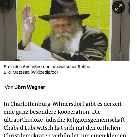
berlin
nord
wahrheit
verlag
verlag
veranstaltungen
Stein des Anstoßes: der Lubawitscher Rebbe.
Bild: Matzeab (Wikipedia/cc)
shop
Von
Jörn Wegner
fragen & hilfe
unterstützen
In Charlottenburg-Wilmersdorf gibt es derzeit
eine ganz besondere Kooperation: Die
abo
ultraorthodoxe jüdische Religionsgemeinschaft
genossenschaft
Chabad Lubawitsch hat sich mit den örtlichen
Christdemokraten verbündet, um einen kleinen