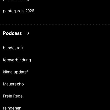
panterpreis 2026
Podcast
bundestalk
fernverbindung
klima update°
Mauerecho
Freie Rede
reingehen