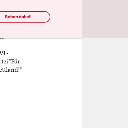
künftige
. Neben
Schon dabei!
tība"), für
ttstärkste
rs
"VL-
tei "Für
ettland!"