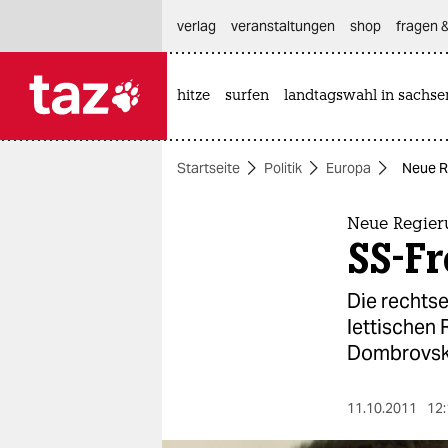
hautnavigation anspringen
hauptinhalt anspringen
footer anspringen
verlag
veranstaltungen
shop
fragen &
hitze
surfen
landtagswahl in sachse

taz zahl ich
taz zahl ich
Startseite
Politik
Europa
Neue Re
themen
politik
Neue Regier
SS-Fr
öko
Die rechtsex
gesellschaft
lettischen 
Dombrovski
kultur
sport
11.10.2011
12: