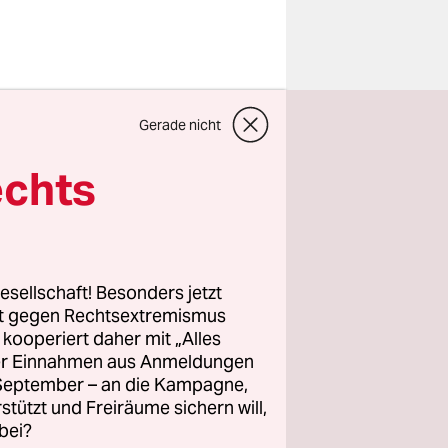
enn man
Gerade nicht
ichnet oder
ne Partei
echts
in zur
nz bewusst
ischen –
nd deren
esellschaft! Besonders jetzt
n der
rt gegen Rechtsextremismus
z kooperiert daher mit „Alles
gen
ller Einnahmen aus Anmeldungen
. September – an die Kampagne,
rstützt und Freiräume sichern will,
bei?
s