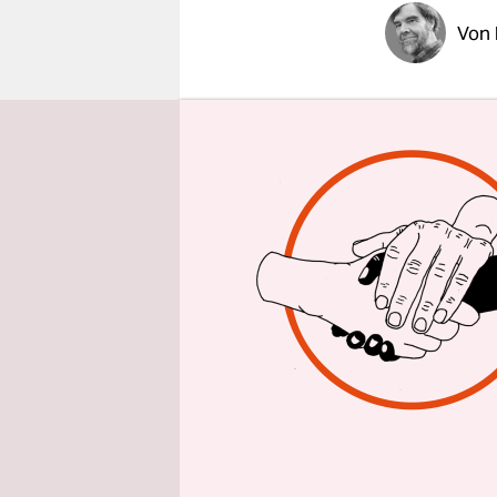
epaper login
Von
STOCKHO
"Visu Latvi
ihr faschis
charakteri
Parteiunif
selbst her
russischen
Aktivisten 
lettischen
Schwule un
Die Rechts