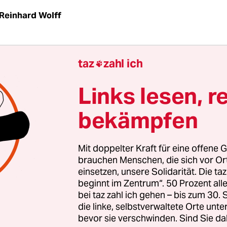
Reinhard Wolff
LM
taz
| Die Parteiführung hört es nicht gern, w
taz
zahl ich

jai!" ("Alles für Lettland!") als Neonazipartei beze
tische Züge vorwirft. Doch wie anders soll man ei
Links lesen, r
sieren, die in Programmatik und Symbolik – bis h
bekämpfen
orm mit der Runen-Armbinde – solche Bezüge ga
stellt? Die Hunderttausende nur wegen ihrer ethn
 - Herkunft aus dem Land deportieren möchte. U
Mit doppelter Kraft für eine offene G
vor allem als Mitveranstalter der jährlichen Feier
brauchen Menschen, die sich vor O
einsetzen, unsere Solidarität. Die ta
 SS-Veteranen und bei gewaltsamen Protesten ge
beginnt im Zentrum“. 50 Prozent a
d Lesben von sich reden machen.
bei taz zahl ich gehen – bis zum 30
die linke, selbstverwaltete Orte unte
bevor sie verschwinden. Sind Sie da
außenpartei übernimmt in Lettland nun erstmal