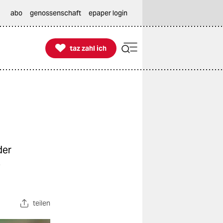
abo
genossenschaft
epaper login

taz zahl ich
taz zahl ich
der
s
teilen