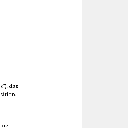
"), das
sition.
eine