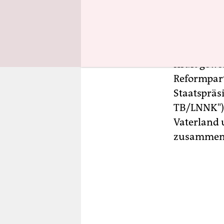
Regierungs
Ministerp
dem konserv
das er kan
Kraft gewo
Reformparte
Staatspräs
TB/LNNK") 
Vaterland u
zusammenge