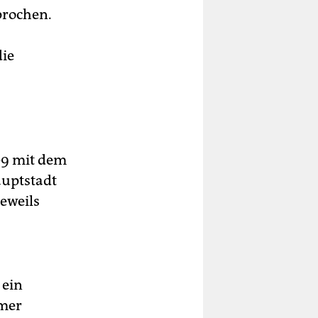
prochen.
die
09 mit dem
auptstadt
eweils
 ein
mmer