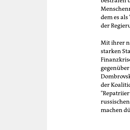
bestrafen u
Menschenre
dem es als
der Regier
Mit ihrer 
starken St
Finanzkris
gegenüber 
Dombrovski
der Koalit
"Repatriie
russischen
machen dü