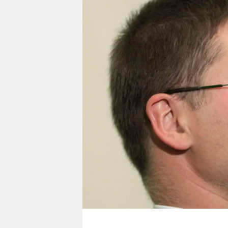
berlin
nord
wahrheit
verlag
verlag
veranstaltungen
shop
fragen & hilfe
unterstützen
abo
genossenschaft