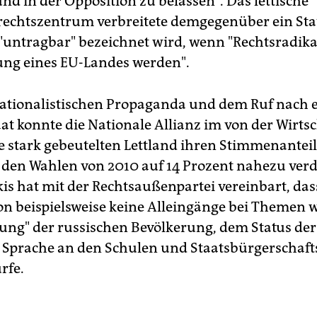
nd in der Opposition zu belassen". Das lettische
chtszentrum verbreitete demgegenüber ein Sta
 "untragbar" bezeichnet wird, wenn "Rechtsradika
ung eines EU-Landes werden".
nationalistischen Propaganda und dem Ruf nach
aat konnte die Nationale Allianz im von der Wirts
e stark gebeutelten Lettland ihren Stimmenanteil
den Wahlen von 2010 auf 14 Prozent nahezu ver
s hat mit der Rechtsaußenpartei vereinbart, dass
ion beispielsweise keine Alleingänge bei Themen 
rung" der russischen Bevölkerung, dem Status der
 Sprache an den Schulen und Staatsbürgerschaft
rfe.