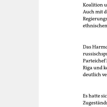
Koalition 
Auch mit d
Regierungs
ethnischen
Das Harmo
russischsp
Parteichef
Riga und k
deutlich ve
Es hatte si
Zugeständn