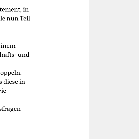
tement, in
le nun Teil
 einem
chafts- und
doppeln.
 diese in
wie
sfragen