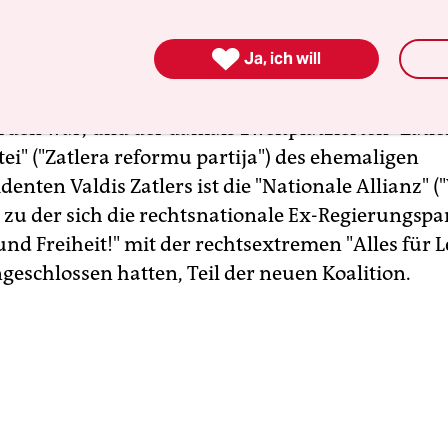
verantwortung. Das kündigte der bisherige und 
räsident Valdis Dombrovskis am Montagabend an

Ja, ich will
ativ-liberalen Parteienbündnis "Einheit" ("Vieno
didierte und das bei den Wahlen im September dri
rden war, und der damals zweitplatzierten "Zatle
i" ("Zatlera reformu partija")
des ehemaligen
identen
Valdis Zatlers ist die "Nationale Allianz" (
zu der sich die rechtsnationale Ex-Regierungspar
nd Freiheit!" mit der rechtsextremen "Alles für L
schlossen hatten, Teil der neuen Koalition.