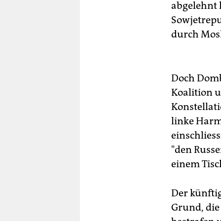
abgelehnt 
Sowjetrepu
durch Mosk
Doch Dombr
Koalition 
Konstellati
linke Harm
einschlies
"den Russe
einem Tisch
Der künfti
Grund, die