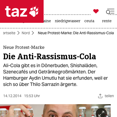

taz zahl ich
hitze
krieg in der ukraine
niedrigwasser
ceuta
rente

taz zahl ich
Startseite
Nord
Neue Protest-Marke: Die Anti-Rassismus-Cola
taz zahl ich
themen
Neue Protest-Marke
Die Anti-Rassismus-Cola
politik
Ali-Cola gibt es in Dönerbuden, Shishaläden,
öko
Szenecafés und Getränkegroßmärkten. Der
Hamburger Aydin Umutlu hat sie erfunden, weil er
gesellschaft
sich so über Thilo Sarrazin ärgerte.
kultur
14.12.2014
15:53 Uhr
teilen
sport