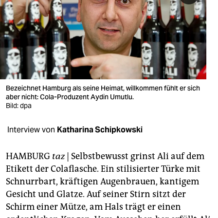
berlin
nord
wahrheit
verlag
verlag
Bezeichnet Hamburg als seine Heimat, willkommen fühlt er sich
aber nicht: Cola-Produzent Aydin Umutlu.
veranstaltungen
Bild: dpa
shop
Interview von
Katharina Schipkowski
fragen & hilfe
HAMBURG
taz
| Selbstbewusst grinst Ali auf dem
unterstützen
Etikett der Colaflasche. Ein stilisierter Türke mit
Schnurrbart, kräftigen Augenbrauen, kantigem
abo
Gesicht und Glatze. Auf seiner Stirn sitzt der
genossenschaft
Schirm einer Mütze, am Hals trägt er einen