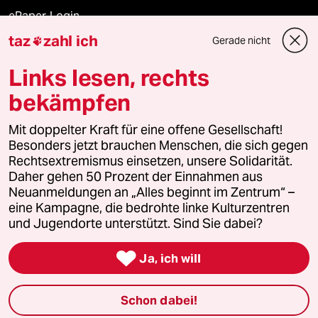
ePaper Login
taz
zahl ich
Gerade nicht

Downloads für Abonnierende
Links lesen, rechts
bekämpfen
© 2026 taz Verlags und Vertriebs GmbH
Alle Rechte vorbehalten. Bei rechtlichen Fragen oder für Genehmigungen
Mit doppelter Kraft für eine offene Gesellschaft!
wenden Sie sich bitte an
lizenzen@taz.de
Besonders jetzt brauchen Menschen, die sich gegen
Rechtsextremismus einsetzen, unsere Solidarität.
Daher gehen 50 Prozent der Einnahmen aus
Feedback
Redaktionsstatut
Kommune-Richtlinien
KI-
Neuanmeldungen an „Alles beginnt im Zentrum“ –
eine Kampagne, die bedrohte linke Kulturzentren
Leitlinie
Informant
Datenschutz
Impressum
AGB
und Jugendorte unterstützt. Sind Sie dabei?
Seitenwende
Einwilligungen widerrufen (Ads)

Ja, ich will
Schon dabei!