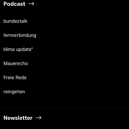
Podcast
bundestalk
fernverbindung
klima update°
Mauerecho
Freie Rede
reingehen
Newsletter