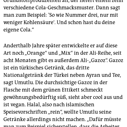
Grundstoffproduzenten an, der liefert einem zehn
verschiedene Cola-Geschmacksmuster. Dann sagt
man zum Beispiel: ’So wie Nummer drei, nur mit
weniger Kohlensäure‘. Und schon hast du deine
eigene Cola.“
Anderthalb Jahre später entwickelte er auf diese
Art noch „Orange“ und „Mix“ in der Ali-Reihe, seit
acht Monaten gibt es außerdem Ali-„Gazoz“. Gazoz
ist ein türkisches Getränk, das dritte
Nationalgetränk der Türkei neben Ayran und Tee,
sagt Umutlu. Die durchsichtige Gazoz in der
Flasche mit dem grünen Ettikett schmeckt
gewöhnungsbedürftig süß, sieht aber cool aus und
ist vegan. Halal, also nach islamischen
Speisevorschriften „rein“, wollte Umutlu seine
Getränke allerdings nicht machen. „Dafür müsste
man zum Beispiel sicherstellen, dass die Arbeiter,