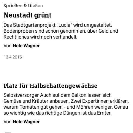
berlin
Sprießen & Gießen
nord
Neustadt grünt
Das Stadtgartenprojekt „Lucie“ wird umgestaltet.
wahrheit
Bodenproben sind schon genommen, über Geld und
Rechtliches wird noch verhandelt
verlag
Von
Nele Wagner
verlag
13.4.2016
veranstaltungen
shop
Platz für Halbschattengewächse
fragen & hilfe
Selbstversorger Auch auf dem Balkon lassen sich
unterstützen
Gemüse und Kräuter anbauen. Zwei Expertinnen erklären,
warum Tomaten gut gehen - und Möhren weniger. Genau
abo
so wichtig wie das richtige Düngen ist das Ernten
Von
Nele Wagner
genossenschaft