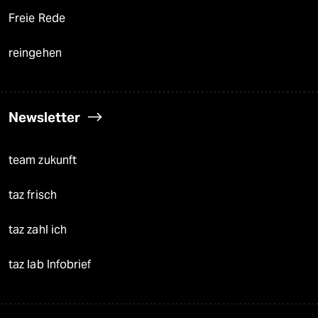
Freie Rede
reingehen
Newsletter
team zukunft
taz frisch
taz zahl ich
taz lab Infobrief