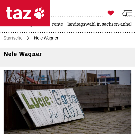

taz zahl ich
hitze
niedrigwasser
rente
landtagswahl in sachsen-anhalt

taz zahl ich
Startseite
Nele Wagner
taz zahl ich
Nele Wagner
themen
politik
öko
gesellschaft
kultur
sport