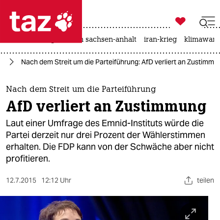

taz zahl ich
hitze
landtagswahl in sachsen-anhalt
iran-krieg
klimawand

taz zahl ich
fD
Nach dem Streit um die Parteiführung: AfD verliert an Zustimmu
taz zahl ich
themen
Nach dem Streit um die Parteiführung
AfD verliert an Zustimmung
politik
Laut einer Umfrage des Emnid-Instituts würde die
öko
Partei derzeit nur drei Prozent der Wählerstimmen
erhalten. Die FDP kann von der Schwäche aber nicht
gesellschaft
profitieren.
kultur
12.7.2015
12:12 Uhr
teilen
sport