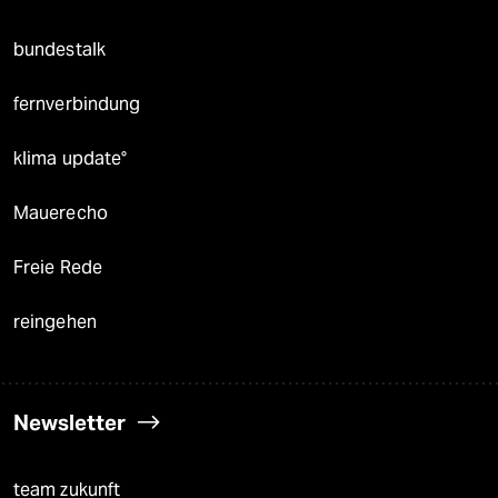
bundestalk
fernverbindung
klima update°
Mauerecho
Freie Rede
reingehen
Newsletter
team zukunft