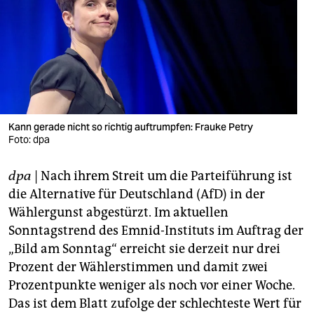
berlin
nord
wahrheit
verlag
verlag
Kann gerade nicht so richtig auftrumpfen: Frauke Petry
Foto: dpa
veranstaltungen
dpa
| Nach ihrem Streit um die Parteiführung ist
shop
die Alternative für Deutschland (AfD) in der
fragen & hilfe
Wählergunst abgestürzt. Im aktuellen
Sonntagstrend des Emnid-Instituts im Auftrag der
unterstützen
„Bild am Sonntag“ erreicht sie derzeit nur drei
abo
Prozent der Wählerstimmen und damit zwei
Prozentpunkte weniger als noch vor einer Woche.
genossenschaft
Das ist dem Blatt zufolge der schlechteste Wert für