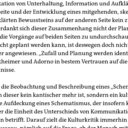
tion von Unterhaltung, Information und Aufkl
Seite und der Entwicklung eines mitgehenden, sk
lärten Bewusstseins auf der anderen Seite kein z
verdankt sich dieser Zusammenhang nicht der Pl
 die Vorgänge auf beiden Seiten zu undurchscha
icht geplant werden kann, ist deswegen doch nic
r angewiesen. „Zufall und Planung werden identi
heimer und Adorno in bestem Vertrauen auf die 
nisse.
 die Beobachtung und Beschreibung eines „Sche
 dieser kein kantischer mehr ist, sondern ein kult
e Aufdeckung eines Schematismus, der insofern k
ls er die Einheit des Unterschieds von Kommunikat
 betrifft. Darauf zielt die Kulturkritik immerhin 