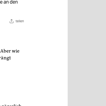
ie an den
teilen
 Aber wie
drängt