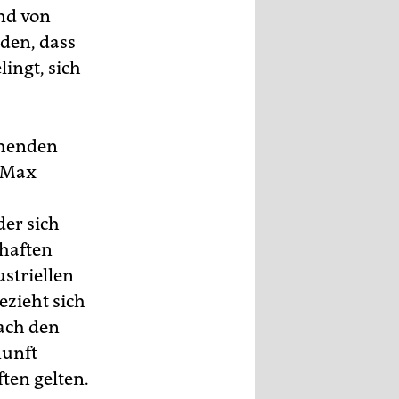
und von
eden, dass
ingt, sich
chenden
n Max
der sich
chaften
ustriellen
ezieht sich
ach den
nunft
ten gelten.