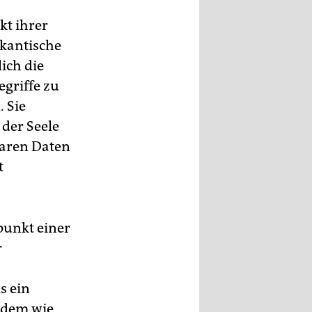
kt ihrer
 kantische
ich die
griffe zu
 Sie
der Seele
baren Daten
t
punkt einer
r
s ein
 dem wie