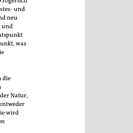
 zögerlich
istes- und
und neu
t und
htspunkt
punkt, was
ie
 die
n
der Natur,
k entweder
sie wird
on