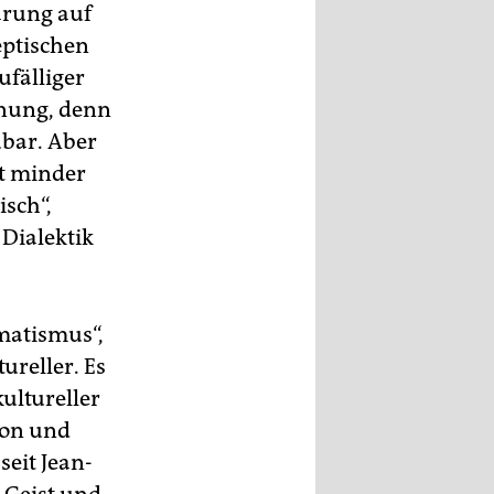
ärung auf
eptischen
ufälliger
anung, denn
ubar. Aber
ht minder
sch“,
Dialektik
matismus“,
ureller. Es
ultureller
ion und
seit Jean-