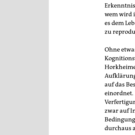
Erkenntnis
wem wird i
es dem Leb
zu reprodu
Ohne etwas
Kognitions
Horkheimer
Aufklärung
auf das Be
einordnet. 
Verfertigu
zwar auf I
Bedingunge
durchaus a