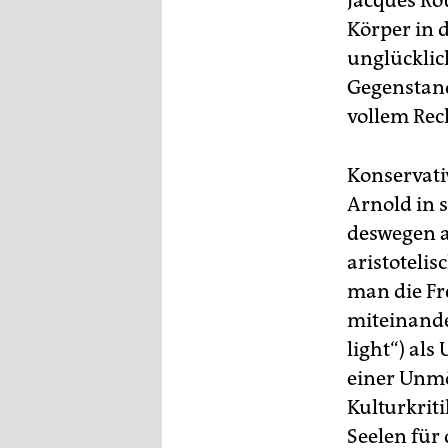
Jacques Ro
Körper in d
unglücklich
Gegenstand
vollem Rec
Konservati
Arnold in 
deswegen an
aristotelis
man die Fr
miteinande
light“) als
einer Unmö
Kulturkrit
Seelen für