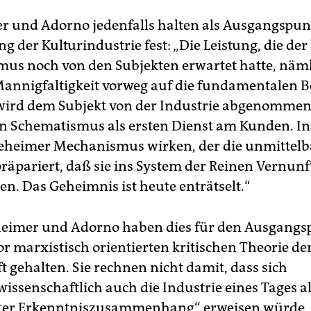
 und Adorno jedenfalls halten als Ausgangspun
 der Kulturindustrie fest: „Die Leistung, die der
us noch von den Subjekten erwartet hatte, näml
Mannigfaltigkeit vorweg auf die fundamentalen Be
wird dem Subjekt von der Industrie abgenommen.
en Schematismus als ersten Dienst am Kunden. In 
 geheimer Mechanismus wirken, der die unmittel
präpariert, daß sie ins System der Reinen Vernunf
en. Das Geheimnis ist heute enträtselt.“
eimer und Adorno haben dies für den Ausgangs
or marxistisch orientierten kritischen Theorie de
t gehalten. Sie rechnen nicht damit, dass sich
issenschaftlich auch die Industrie eines Tages al
nter Erkenntniszusammenhang“ erweisen würde,