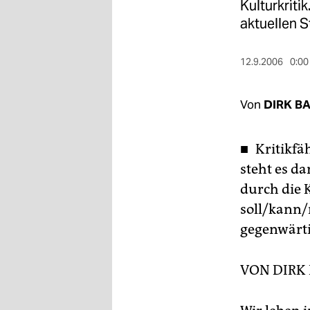
berlin
Kulturkriti
aktuellen 
nord
wahrheit
12.9.2006
0:00
verlag
Von
DIRK B
verlag
■ Kritikfä
veranstaltungen
steht es da
shop
durch die K
fragen & hilfe
soll/kann/
gegenwärti
unterstützen
abo
VON
DIRK
genossenschaft