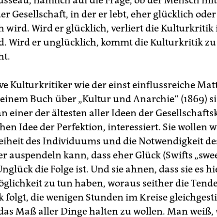
usseau, nämlich auf die Frage, ob der Mensch mit
er Gesellschaft, in der er lebt, eher glücklich oder
 wird. Wird er glücklich, verliert die Kulturkritik
. Wird er unglücklich, kommt die Kulturkritik z
ht.
ve Kulturkritiker wie der einst einflussreiche Ma
seinem Buch über „Kultur und Anarchie“ (1869) s
 einer der ältesten aller Ideen der Gesellschaftsk
chen Idee der Perfektion, interessiert. Sie wollen 
eiheit des Individuums und die Notwendigkeit des
r auspendeln kann, dass eher Glück (Swifts „swe
 Unglück die Folge ist. Und sie ahnen, dass sie es hi
glichkeit zu tun haben, woraus seither die Tende
ik folgt, die wenigen Stunden im Kreise gleichges
 das Maß aller Dinge halten zu wollen. Man weiß,