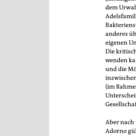
dem Urwal
Adelsfamili
Bakteriens
anderes üb
eigenen Un
Die kritis
wenden kan
und die Mö
inzwischen
(im Rahmen
Unterschei
Gesellscha
Aber nach 
Adorno gü