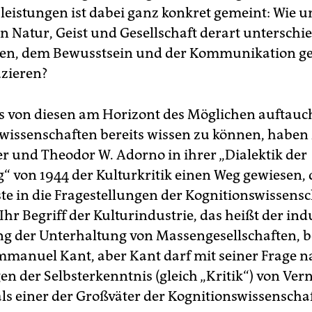
leistungen ist dabei ganz konkret gemeint: Wie 
n Natur, Geist und Gesellschaft derart unterschi
en, dem Bewusstsein und der Kommunikation gel
zieren?
 von diesen am Horizont des Möglichen auftau
wissenschaften bereits wissen zu können, habe
 und Theodor W. Adorno in ihrer „Dialektik der
“ von 1944 der Kulturkritik einen Weg gewiesen, 
ste in die Fragestellungen der Kognitionswissens
Ihr Begriff der Kulturindustrie, das heißt der ind
ng der Unterhaltung von Massengesellschaften, b
mmanuel Kant, aber Kant darf mit seiner Frage n
n der Selbsterkenntnis (gleich „Kritik“) von Ver
ls einer der Großväter der Kognitionswissenschaf