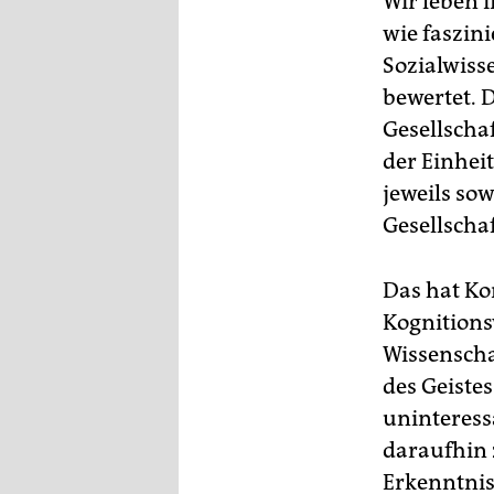
Wir leben 
epaper login
wie faszin
Sozialwiss
bewertet. 
Gesellscha
der Einhei
jeweils sow
Gesellschaft
Das hat Ko
Kognitions
Wissenscha
des Geistes
uninteressa
daraufhin 
Erkenntnis 