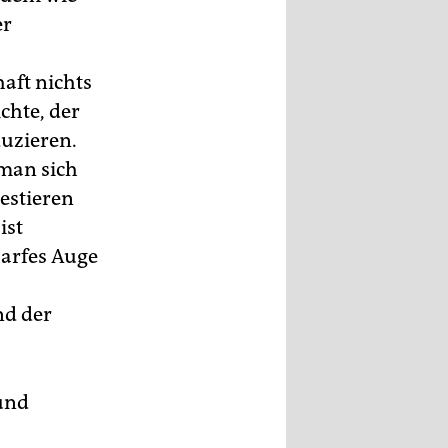
er
aft nichts
chte, der
uzieren.
 man sich
estieren
ist
harfes Auge
nd der
und