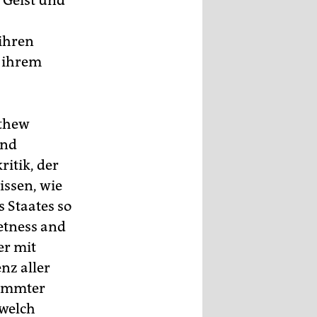
 Geist und
 ihren
u ihrem
tthew
ind
ritik, der
wissen, wie
 Staates so
etness and
er mit
nz aller
timmter
 welch