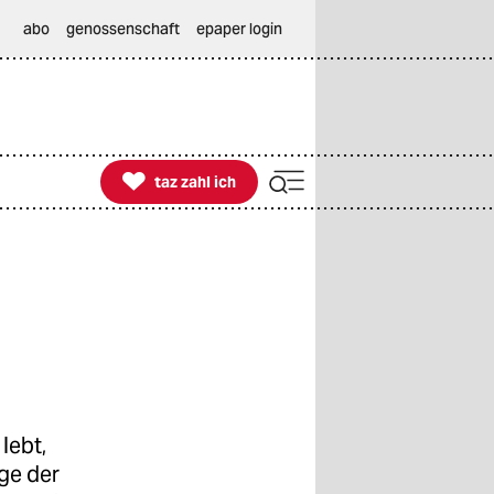
abo
genossenschaft
epaper login

taz zahl ich
taz zahl ich
 lebt,
ge der