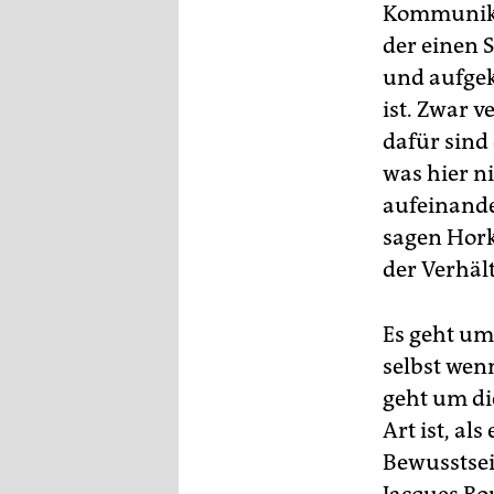
Kommunika
der einen 
und aufgek
ist. Zwar 
dafür sind
was hier n
aufeinande
sagen Hork
der Verhält
Es geht um
selbst wenn
geht um di
Art ist, a
Bewusstsein