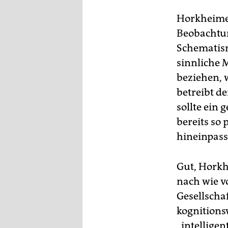
Horkheimer
Beobachtung
Schematism
sinnliche 
beziehen, 
betreibt d
sollte ein
bereits so 
hineinpass
Gut, Horkh
nach wie v
Gesellschaf
kognitionsw
„intellige