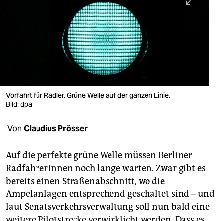
berlin
nord
wahrheit
verlag
verlag
Vorfahrt für Radler. Grüne Welle auf der ganzen Linie.
Bild: dpa
veranstaltungen
shop
Von
Claudius Prösser
fragen & hilfe
Auf die perfekte grüne Welle müssen Berliner
unterstützen
RadfahrerInnen noch lange warten. Zwar gibt es
bereits einen Straßenabschnitt, wo die
abo
Ampelanlagen entsprechend geschaltet sind – und
genossenschaft
laut Senatsverkehrsverwaltung soll nun bald eine
weitere Pilotstrecke verwirklicht werden. Dass es