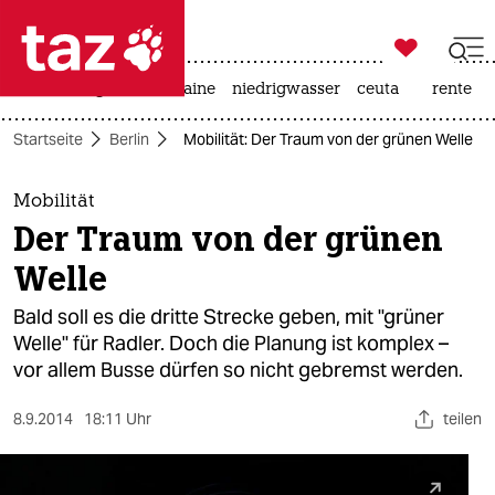

taz zahl ich
hitze
krieg in der ukraine
niedrigwasser
ceuta
rente

taz zahl ich
Startseite
Berlin
Mobilität: Der Traum von der grünen Welle
taz zahl ich
themen
Mobilität
Der Traum von der grünen
politik
Welle
öko
Bald soll es die dritte Strecke geben, mit "grüner
Welle" für Radler. Doch die Planung ist komplex –
gesellschaft
vor allem Busse dürfen so nicht gebremst werden.
kultur
8.9.2014
18:11 Uhr
teilen
sport