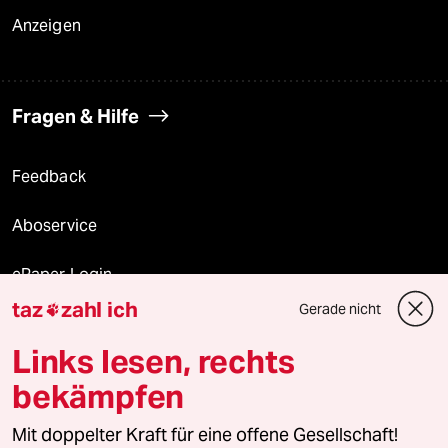
Anzeigen
Fragen & Hilfe
Feedback
Aboservice
ePaper Login
taz
zahl ich
Gerade nicht

Downloads für Abonnierende
Links lesen, rechts
bekämpfen
© 2026 taz Verlags und Vertriebs GmbH
Alle Rechte vorbehalten. Bei rechtlichen Fragen oder für Genehmigungen
Mit doppelter Kraft für eine offene Gesellschaft!
wenden Sie sich bitte an
lizenzen@taz.de