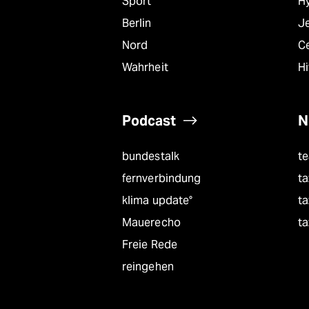
Sport
Hy
Berlin
J
Nord
C
Wahrheit
Hi
Podcast
N
bundestalk
t
fernverbindung
ta
klima update°
ta
Mauerecho
ta
Freie Rede
reingehen