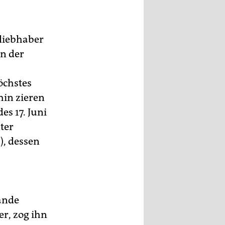
liebhaber
in der
öchstes
hin zieren
es 17. Juni
ter
), dessen
ände
er, zog ihn