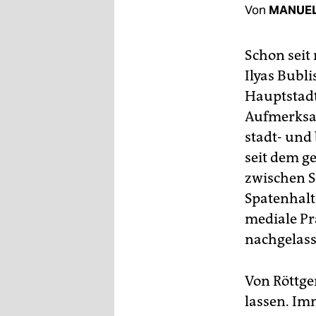
berlin
Von
MANUEL
nord
Schon seit
wahrheit
Ilyas Bubl
verlag
Hauptstadt
Aufmerksam
verlag
stadt- und
veranstaltungen
seit dem ge
zwischen S
shop
Spatenhalt
fragen & hilfe
mediale Pr
unterstützen
nachgelass
abo
Von Röttge
genossenschaft
lassen. Im