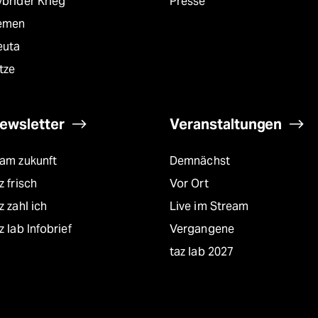
brider Krieg
Presse
emen
euta
tze
ewsletter
Veranstaltungen
eam zukunft
Demnächst
z frisch
Vor Ort
z zahl ich
Live im Stream
z lab Infobrief
Vergangene
taz lab 2027