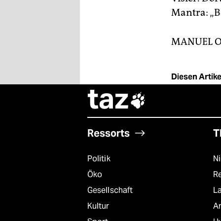
Mantra: „B
MANUEL O
Diesen Artikel
taz

Ressorts
T
Politik
N
Öko
R
Gesellschaft
L
Kultur
A