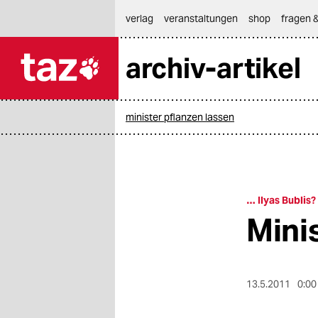
hautnavigation anspringen
hauptinhalt anspringen
footer anspringen
verlag
veranstaltungen
shop
fragen &
archiv-artikel

taz zahl ich
taz zahl ich
minister pflanzen lassen
themen
politik
öko
… Ilyas Bublis?
Mini
gesellschaft
kultur
13.5.2011
0:00
sport