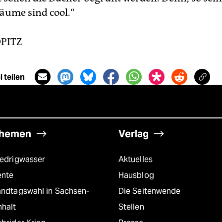
äume sind cool.“
PITZ
 teilen
hemen
Verlag
iedrigwasser
Aktuelles
ente
Hausblog
andtagswahl in Sachsen-
Die Seitenwende
nhalt
Stellen