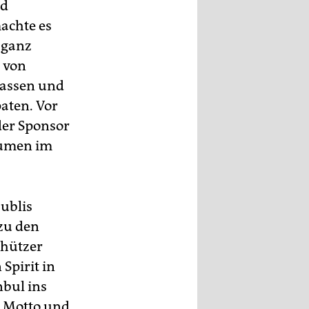
ld
machte es
 ganz
d von
lassen und
aten. Vor
der Sponsor
äumen im
Bublis
 zu den
chützer
Spirit in
nbul ins
n Motto und