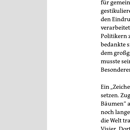
epaper login
für gemein
gestikulie
den Eindru
verarbeite
Politikern
bedankte s
dem großge
musste sei
Besonderen
Ein „Zeiche
setzen. Zu
Bäumen“ au
noch lange
die Welt tr
Visier. Do