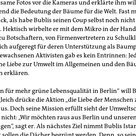
same Fotos vor die Kameras und erklärte ihm wi
rend die Bedeutung der Bäume für die Welt. Fast 
ck, als habe Bublis seinen Coup selbst noch nicht
t. Hektisch wirbelte er mit dem Mikro in der Han
 zu Botschaftern, von Firmenvertretern zu Schulk
ich aufgeregt für deren Unterstützung als Baump
wachsenen Aktivisten gab es kein Entrinnen: Je
ne Liebe zur Umwelt im Allgemeinen und den B
 erklären.
n für mehr grüne Lebensqualität in Berlin“ will 
gleich drücke die Aktion „die Liebe der Menschen
s. Doch seine Mission erfüllt sieht der Umwelts
 nicht: „Wir möchten raus aus Berlin und unseren 
agen“, sagt er. Als nächstes Ziel nimmt Bublis Ista
rt sollen die Dächer begrünt werden. Denn, so sei