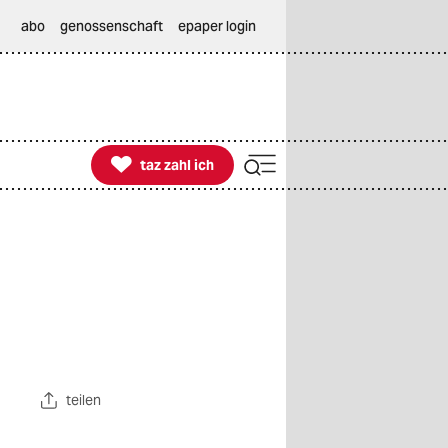
abo
genossenschaft
epaper login

taz zahl ich
taz zahl ich
teilen