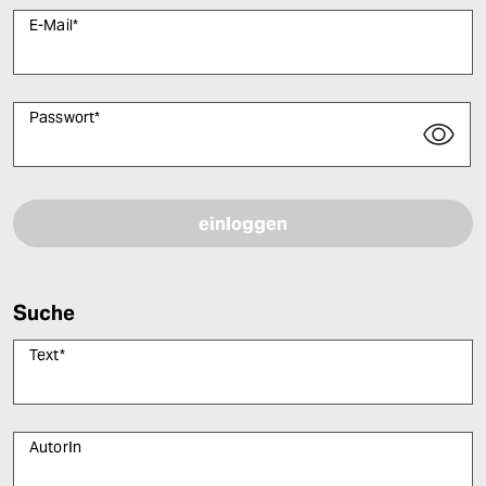
E-Mail
*
Passwort
*
Bitte füllen Sie alle Pflichtfelder (*) aus, um fortfahren zu können.
Suche
Text
*
AutorIn