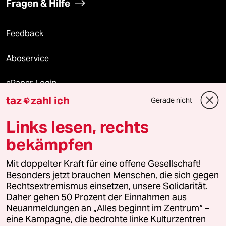
Fragen & Hilfe
Feedback
Aboservice
ePaper Login
taz
zahl ich
Gerade nicht

Downloads für Abonnierende
Links lesen, rechts
bekämpfen
© 2026 taz Verlags und Vertriebs GmbH
Mit doppelter Kraft für eine offene Gesellschaft!
Alle Rechte vorbehalten. Bei rechtlichen Fragen oder für Genehmigungen
wenden Sie sich bitte an
lizenzen@taz.de
Besonders jetzt brauchen Menschen, die sich gegen
Rechtsextremismus einsetzen, unsere Solidarität.
Daher gehen 50 Prozent der Einnahmen aus
Feedback
Redaktionsstatut
Kommune-Richtlinien
KI-
Neuanmeldungen an „Alles beginnt im Zentrum“ –
eine Kampagne, die bedrohte linke Kulturzentren