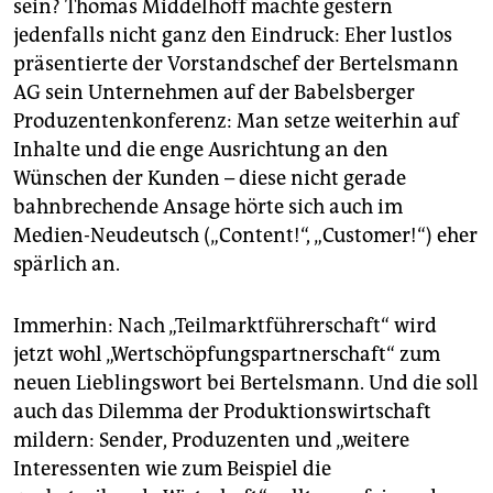
berlin
sein? Thomas Middelhoff machte gestern
jedenfalls nicht ganz den Eindruck: Eher lustlos
nord
präsentierte der Vorstandschef der Bertelsmann
AG sein Unternehmen auf der Babelsberger
wahrheit
Produzentenkonferenz: Man setze weiterhin auf
verlag
Inhalte und die enge Ausrichtung an den
Wünschen der Kunden – diese nicht gerade
verlag
bahnbrechende Ansage hörte sich auch im
Medien-Neudeutsch („Content!“, „Customer!“) eher
veranstaltungen
spärlich an.
shop
fragen & hilfe
Immerhin: Nach „Teilmarktführerschaft“ wird
jetzt wohl „Wertschöpfungspartnerschaft“ zum
unterstützen
neuen Lieblingswort bei Bertelsmann. Und die soll
auch das Dilemma der Produktionswirtschaft
abo
mildern: Sender, Produzenten und „weitere
genossenschaft
Interessenten wie zum Beispiel die