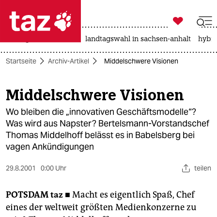

taz zahl ich
niedrigwasser
rente
landtagswahl in sachsen-anhalt
hybri

taz zahl ich
Startseite
Archiv-Artikel
Middelschwere Visionen
taz zahl ich
themen
Middelschwere Visionen
politik
Wo bleiben die „innovativen Geschäftsmodelle“?
Was wird aus Napster? Bertelsmann-Vorstandschef
öko
Thomas Middelhoff belässt es in Babelsberg bei
vagen Ankündigungen
gesellschaft
29.8.2001
0:00 Uhr
teilen
kultur
POTSDAM
taz ■
Macht es eigentlich Spaß, Chef
sport
eines der weltweit größten Medienkonzerne zu