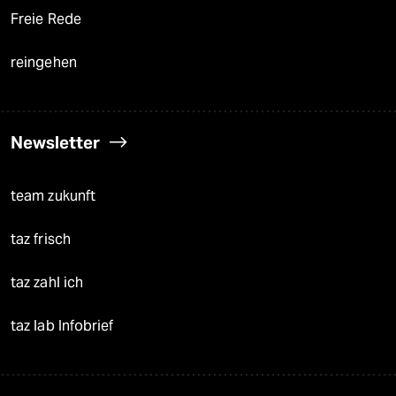
Freie Rede
reingehen
Newsletter
team zukunft
taz frisch
taz zahl ich
taz lab Infobrief