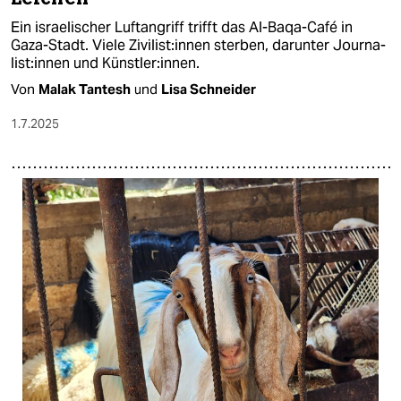
Ein israelischer Luftangriff trifft das Al-Baqa-Café in
Gaza-Stadt. Viele Zi­vi­lis­t:in­nen sterben, darunter Jour­na­
lis­t:in­nen und Künst­le­r:in­nen.
Von
Malak Tantesh
und
Lisa Schneider
1.7.2025