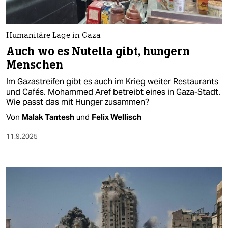
berlin
nord
Humanitäre Lage in Gaza
wahrheit
Auch wo es Nutella gibt, hungern
Menschen
verlag
Im Gazastreifen gibt es auch im Krieg weiter Restaurants
verlag
und Cafés. Mohammed Aref betreibt eines in Gaza-Stadt.
Wie passt das mit Hunger zusammen?
veranstaltungen
Von
Malak Tantesh
und
Felix Wellisch
shop
11.9.2025
fragen & hilfe
unterstützen
abo
genossenschaft