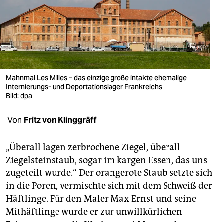
berlin
nord
wahrheit
verlag
Mahnmal Les Milles – das einzige große intakte ehemalige
verlag
Internierungs- und Deportationslager Frankreichs
Bild: dpa
veranstaltungen
Von
Fritz von Klinggräff
shop
fragen & hilfe
„Überall lagen zerbrochene Ziegel, überall
Ziegelsteinstaub, sogar im kargen Essen, das uns
unterstützen
zugeteilt wurde.“ Der orangerote Staub setzte sich
abo
in die Poren, vermischte sich mit dem Schweiß der
Häftlinge. Für den Maler Max Ernst und seine
genossenschaft
Mithäftlinge wurde er zur unwillkürlichen