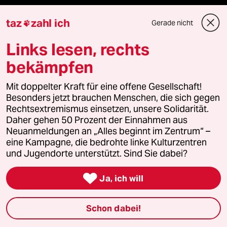
Berlin
taz
zahl ich
Gerade nicht

Nord
Links lesen, rechts
bekämpfen
Wahrheit
Mit doppelter Kraft für eine offene Gesellschaft!
Besonders jetzt brauchen Menschen, die sich gegen
Rechtsextremismus einsetzen, unsere Solidarität.
Themen
Daher gehen 50 Prozent der Einnahmen aus
Neuanmeldungen an „Alles beginnt im Zentrum“ –
Bergsteigen
eine Kampagne, die bedrohte linke Kulturzentren
und Jugendorte unterstützt. Sind Sie dabei?
USA unter Trump

Ja, ich will
Katzen
Schon dabei!
Landtagswahl in Sachsen-Anhalt