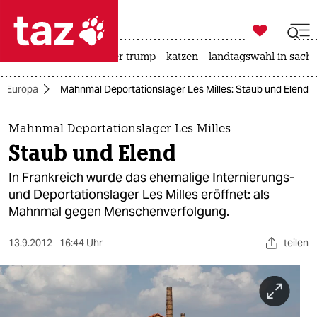

taz zahl ich
bergsteigen
usa unter trump
katzen
landtagswahl in sachs

taz zahl ich
Europa
Mahnmal Deportationslager Les Milles: Staub und Elend
taz zahl ich
themen
Mahnmal Deportationslager Les Milles
Staub und Elend
politik
In Frankreich wurde das ehemalige Internierungs-
öko
und Deportationslager Les Milles eröffnet: als
Mahnmal gegen Menschenverfolgung.
gesellschaft
13.9.2012
16:44 Uhr
teilen
kultur
sport