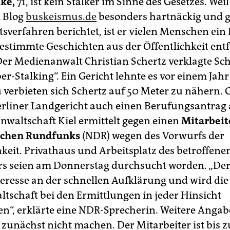
ike,
71, ist kein Stalker im Sinne des Gesetzes. Wei
 Blog
buskeismus.de
besonders hartnäckig und 
tsverfahren berichtet, ist er vielen Menschen ein
bestimmte Geschichten aus der Öffentlichkeit ent
er Medienanwalt Christian Schertz verklagte Sch
r-Stalking“. Ein Gericht lehnte es vor einem Jahr
u verbieten sich Schertz auf 50 Meter zu nähern. 
erliner Landgericht auch einen Berufungsantrag
anwaltschaft Kiel ermittelt gegen einen
Mitarbeit
chen Rundfunks
(NDR) wegen des Vorwurfs der
hkeit. Privathaus und Arbeitsplatz des betroffene
rs seien am Donnerstag durchsucht worden. „De
teresse an der schnellen Aufklärung und wird die
ltschaft bei den Ermittlungen in jeder Hinsicht
en“, erklärte eine NDR-Sprecherin. Weitere Angab
 zunächst nicht machen. Der Mitarbeiter ist bis z