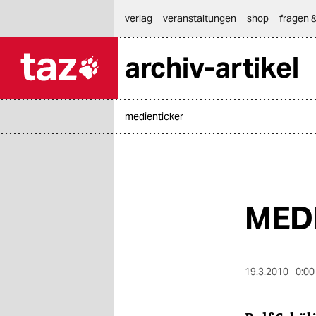
hautnavigation anspringen
hauptinhalt anspringen
footer anspringen
verlag
veranstaltungen
shop
fragen &
archiv-artikel

taz zahl ich
taz zahl ich
medienticker
themen
politik
öko
MED
gesellschaft
kultur
19.3.2010
0:00
sport