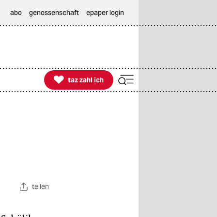
abo
genossenschaft
epaper login

taz zahl ich
taz zahl ich
teilen