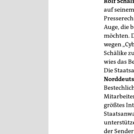
berlin
Rolf Schäl
auf seinem
nord
Presserech
Auge, die 
wahrheit
möchten. D
verlag
wegen „Cybe
Schälike z
verlag
wies das B
veranstaltungen
Die Staats
shop
Norddeuts
Bestechlic
fragen & hilfe
Mitarbeite
unterstützen
größtes In
abo
Staatsanwa
unterstütz
genossenschaft
der Sender