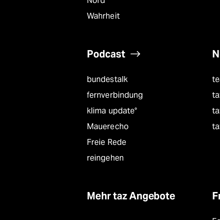
Nord
Wahrheit
Podcast
N
bundestalk
t
fernverbindung
ta
klima update°
ta
Mauerecho
ta
Freie Rede
reingehen
Mehr taz Angebote
F