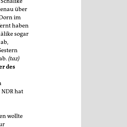
l Schälike
genau über
 Dorn im
fernt haben
älike sogar
 ab,
Gestern
 ab.
(taz)
er des
n
r NDR hat
en wollte
ur