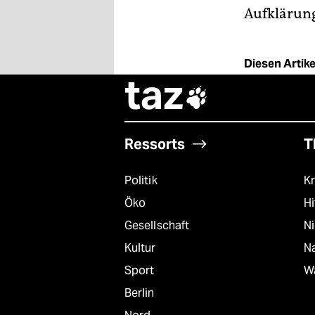
epaper login
Aufklärung
Diesen Artikel
taz

Ressorts
T
Politik
Kr
Öko
Hi
Gesellschaft
N
Kultur
Na
Sport
W
Berlin