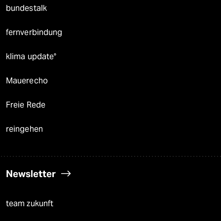
bundestalk
fernverbindung
klima update°
Mauerecho
Freie Rede
reingehen
Newsletter
team zukunft