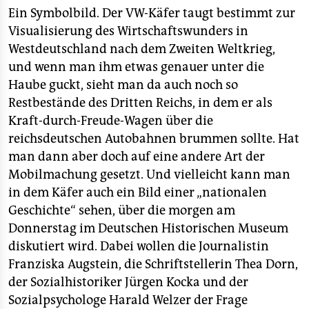
berlin
Ein Symbolbild. Der VW-Käfer taugt bestimmt zur
nord
Visualisierung des Wirtschaftswunders in
Westdeutschland nach dem Zweiten Weltkrieg,
wahrheit
und wenn man ihm etwas genauer unter die
Haube guckt, sieht man da auch noch so
verlag
Restbestände des Dritten Reichs, in dem er als
Kraft-durch-Freude-Wagen über die
verlag
reichsdeutschen Autobahnen brummen sollte. Hat
veranstaltungen
man dann aber doch auf eine andere Art der
Mobilmachung gesetzt. Und vielleicht kann man
shop
in dem Käfer auch ein Bild einer „nationalen
fragen & hilfe
Geschichte“ sehen, über die morgen am
Donnerstag im Deutschen Historischen Museum
unterstützen
diskutiert wird. Dabei wollen die Journalistin
abo
Franziska Augstein, die Schriftstellerin Thea Dorn,
der Sozialhistoriker Jürgen Kocka und der
genossenschaft
Sozialpsychologe Harald Welzer der Frage