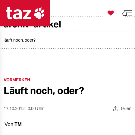

taz zahl ich
archiv-artikel

taz zahl ich
taz zahl ich
läuft noch, oder?
themen
politik
VORMERKEN
öko
Läuft noch, oder?
gesellschaft
kultur
17.10.2012
0:00 Uhr
teilen
sport
Von
TM