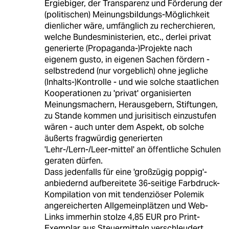
Ergiebiger, der Transparenz und Förderung der
(politischen) Meinungsbildungs-Möglichkeit
dienlicher wäre, umfänglich zu recherchieren,
welche Bundesministerien, etc., derlei privat
generierte (Propaganda-)Projekte nach
eigenem gusto, in eigenen Sachen fördern -
selbstredend (nur vorgeblich) ohne jegliche
(Inhalts-)Kontrolle - und wie solche staatlichen
Kooperationen zu 'privat' organisierten
Meinungsmachern, Herausgebern, Stiftungen,
zu Stande kommen und jurisitisch einzustufen
wären - auch unter dem Aspekt, ob solche
äußerts fragwürdig generierten
'Lehr-/Lern-/Leer-mittel' an öffentliche Schulen
geraten dürfen.
Dass jedenfalls für eine 'großzügig poppig'-
anbiedernd aufbereitete 36-seitige Farbdruck-
Kompilation von mit tendenziöser Polemik
angereicherten Allgemeinplätzen und Web-
Links immerhin stolze 4,85 EUR pro Print-
Exemplar aus Steuermitteln verschleudert