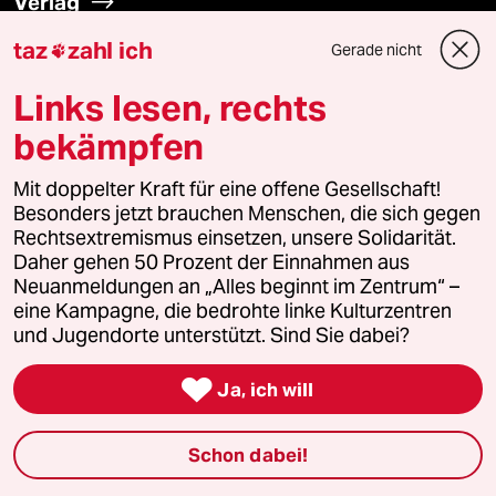
Verlag
taz
zahl ich
Gerade nicht

Aktuelles
Links lesen, rechts
Hausblog
bekämpfen
Die Seitenwende
Mit doppelter Kraft für eine offene Gesellschaft!
Besonders jetzt brauchen Menschen, die sich gegen
Stellen
Rechtsextremismus einsetzen, unsere Solidarität.
Daher gehen 50 Prozent der Einnahmen aus
Neuanmeldungen an „Alles beginnt im Zentrum“ –
Presse
eine Kampagne, die bedrohte linke Kulturzentren
und Jugendorte unterstützt. Sind Sie dabei?

Unterstützen
Ja, ich will
abo
Schon dabei!