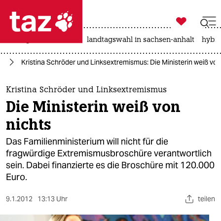

taz zahl ich
niedrigwasser
rente
landtagswahl in sachsen-anhalt
hybri

taz zahl ich
en
Kristina Schröder und Linksextremismus: Die Ministerin weiß von
taz zahl ich
themen
Kristina Schröder und Linksextremismus
Die Ministerin weiß von
politik
nichts
öko
Das Familienministerium will nicht für die
fragwürdige Extremismusbroschüre verantwortlich
gesellschaft
sein. Dabei finanzierte es die Broschüre mit 120.000
Euro.
kultur
sport
9.1.2012
13:13 Uhr
teilen