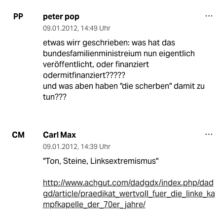
peter pop
PP
09.01.2012
,
14:49 Uhr
etwas wirr geschrieben: was hat das
bundesfamilienministreium nun eigentlich
veröffentlicht, oder finanziert
odermitfinanziert?????
und was aben haben "die scherben" damit zu
tun???
Carl Max
CM
09.01.2012
,
14:39 Uhr
"Ton, Steine, Linksextremismus"
http://www.achgut.com/dadgdx/index.php/dad
gd/article/praedikat_wertvoll_fuer_die_linke_ka
mpfkapelle_der_70er_jahre/