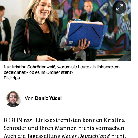
berlin
nord
wahrheit
verlag
verlag
veranstaltungen
Nur Kristina Schröder weiß, warum sie Leute als linksextrem
bezeichnet - ob es im Ordner steht?
shop
Bild: dpa
fragen & hilfe
Von
Deniz Yücel
unterstützen
abo
BERLIN
taz
| Linksextremisten können Kristina
genossenschaft
Schröder und ihren Mannen nichts vormachen.
Auch die Tageszeitung
Neues Deutschland
nicht,