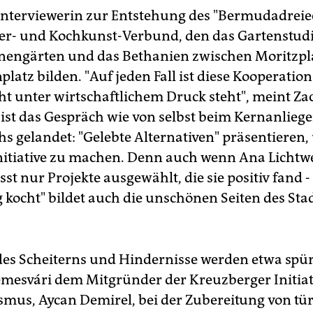
 Interviewerin zur Entstehung des "Bermudadreiec
r- und Kochkunst-Verbund, den das Gartenstudi
nengärten und das Bethanien zwischen Moritzpl
atz bilden. "Auf jeden Fall ist diese Kooperation
cht unter wirtschaftlichem Druck steht", meint Za
ist das Gespräch wie von selbst beim Kernanliege
hs gelandet: "Gelebte Alternativen" präsentieren
nitiative zu machen. Denn auch wenn Ana Lichtwer
t nur Projekte ausgewählt, die sie positiv fand -
 kocht" bildet auch die unschönen Seiten des Stad
s Scheiterns und Hindernisse werden etwa spü
emesvári dem Mitgründer der Kreuzberger Initiat
smus, Aycan Demirel, bei der Zubereitung von tü