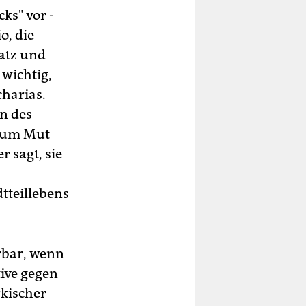
ks" vor -
o, die
atz und
 wichtig,
charias.
n des
, um Mut
 sagt, sie
tteillebens
rbar, wenn
ive gegen
rkischer