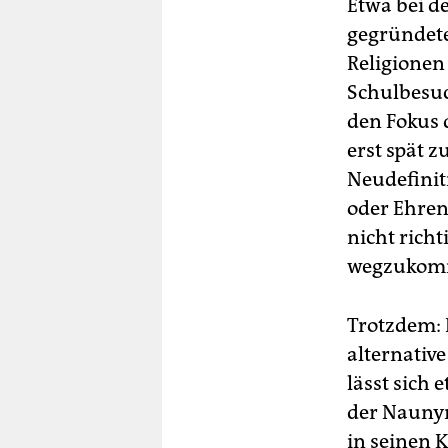
Etwa bei de
gegründete
Religionen 
Schulbesuc
den Fokus 
erst spät 
Neudefinit
oder Ehren
nicht richt
wegzukom
Trotzdem: 
alternativ
lässt sich 
der Naunyn
in seinen 