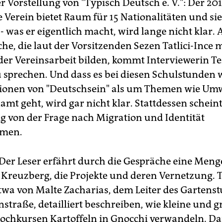
r Vorstellung von "Typisch Deutsch e. V.": Der 20
 Verein bietet Raum für 15 Nationalitäten und si
- was er eigentlich macht, wird lange nicht klar. 
he, die laut der Vorsitzenden Sezen Tatlici-Inc
der Vereinsarbeit bilden, kommt Interviewerin T
zu sprechen. Und dass es bei diesen Schulstunden
ionen von "Deutschsein" als um Themen wie Um
amt geht, wird gar nicht klar. Stattdessen schein
ig von der Frage nach Migration und Identität
men.
Der Leser erfährt durch die Gespräche eine Meng
e Kreuzberg, die Projekte und deren Vernetzung. 
etwa von Malte Zacharias, dem Leiter des Gartenst
straße, detailliert beschreiben, wie kleine und 
Kochkursen Kartoffeln in Gnocchi verwandeln. D