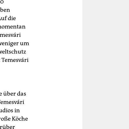
10
eben
Auf die
e momentan
emesvári
 weniger um
weltschutz
t Temesvári
e über das
Temesvári
udios in
große Köche
arüber