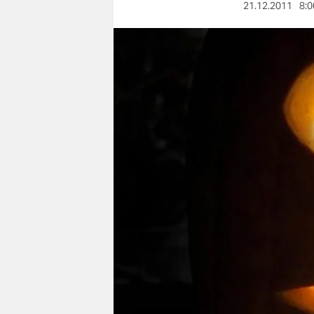
berlin
21.12.2011
8:0
nord
wahrheit
verlag
verlag
veranstaltungen
shop
fragen & hilfe
unterstützen
abo
genossenschaft