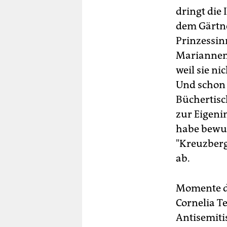
dringt die
dem Gärtne
Prinzessin
Mariannenpl
weil sie ni
Und schon 
Büchertisc
zur Eigeni
habe bewuss
"Kreuzberg
ab.
Momente de
Cornelia T
Antisemiti