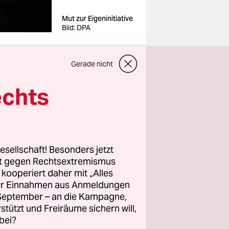
Mut zur Eigeninitiative
Bild: DPA
Gerade nicht
echts
ste große
 "Kreuzberg
hinter dem
na
esellschaft! Besonders jetzt
e und
rt gegen Rechtsextremismus
in
z kooperiert daher mit „Alles
ller Einnahmen aus Anmeldungen
. September – an die Kampagne,
rstützt und Freiräume sichern will,
äts ein, die
bei?