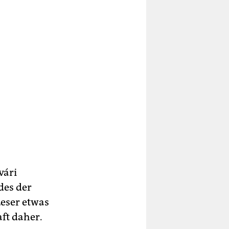
vári
des der
Leser etwas
ft daher.