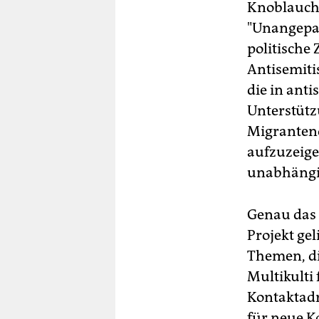
Knoblauchwu
"Unangepas
politische
Antisemiti
die in ant
Unterstützu
Migranteno
aufzuzeige
unabhängig
Genau das 
Projekt ge
Themen, di
Multikulti 
Kontaktadr
für neue K