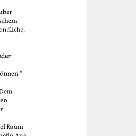
 über
ischem
endliche,
hoden
können."
. Dem
nen
er
viel Raum
Chefin Ana