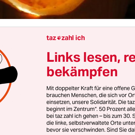
rass
taz
zahl ich

Links lesen, r
Kraftakt. Doch zwei Jahre Kleinstarbeit für das er
t des Berliner Büchertischs haben sich gelohnt:
bekämpfen
 kein normales Kochbuch. "Es geht um das Rezept 
agt Herausgeberin und Büchertisch-Gründerin A
Mit doppelter Kraft für eine offene G
ie meint die Einsicht in die alltäglichen Problem
brauchen Menschen, die sich vor O
nsstrategien von 55 Kreuzberger Initiativen, die 
einsetzen, unsere Solidarität. Die ta
vorgestellt werden.
beginnt im Zentrum“. 50 Prozent a
bei taz zahl ich gehen – bis zum 30
die linke, selbstverwaltete Orte unte
i Seiten des kleinen Buches nehmen die Kurzportr
bevor sie verschwinden. Sind Sie da
tteam der sozial orientierten Buchhandlung