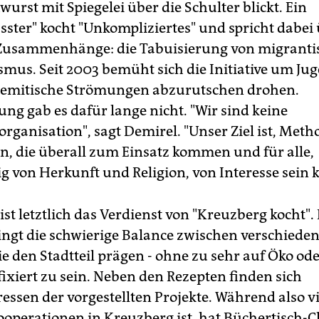
rst mit Spiegelei über die Schulter blickt. Ein
ster" kocht "Unkompliziertes" und spricht dabei
 Zusammenhänge: die Tabuisierung von migrant
smus. Seit 2003 bemüht sich die Initiative um Jug
isemitische Strömungen abzurutschen drohen.
ng gab es dafür lange nicht. "Wir sind keine
rganisation", sagt Demirel. "Unser Ziel ist, Met
n, die überall zum Einsatz kommen und für alle,
 von Herkunft und Religion, von Interesse sein 
ist letztlich das Verdienst von "Kreuzberg kocht"
lingt die schwierige Balance zwischen verschiede
e den Stadtteil prägen - ohne zu sehr auf Öko od
fixiert zu sein. Neben den Rezepten finden sich
essen der vorgestellten Projekte. Während also 
ooperationen in Kreuzberg ist, hat Büchertisch-