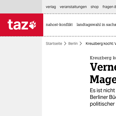
hautnavigation anspringen
hauptinhalt anspringen
footer anspringen
verlag
veranstaltungen
shop
fragen &
nahost-konflikt
landtagswahl in sach

taz zahl ich
taz zahl ich
Startseite
Berlin
Kreuzberg kocht: 
themen
politik
Kreuzberg k
Vern
öko
Mag
gesellschaft
Es ist nich
kultur
Berliner Bü
politischer 
sport