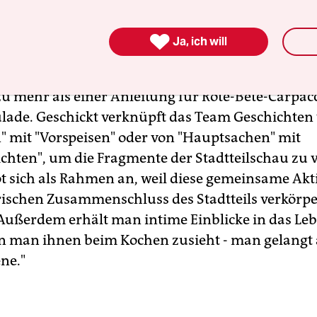
tragen hat, weitere drei Seiten zeigen die Men
Initiativen bei der Zubereitung ihres Lieblingsger

Ja, ich will
men der Fotografin Anna Schroll sind präzise au
nd ihre Aussagen abgestimmt. Doch nicht nur d
 zu mehr als einer Anleitung für Rote-Bete-Carpac
lade. Geschickt verknüpft das Team Geschichten
n" mit "Vorspeisen" oder von "Hauptsachen" mit
chten", um die Fragmente der Stadtteilschau zu 
t sich als Rahmen an, weil diese gemeinsame Akti
rischen Zusammenschluss des Stadtteils verkörper
"Außerdem erhält man intime Einblicke in das Le
n man ihnen beim Kochen zusieht - man gelangt 
ne."