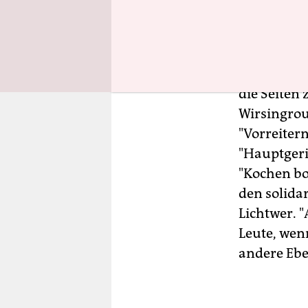
zusammenge
hinter den 
250 Aufnah
Personen u
die Seiten
Wirsingrou
"Vorreiter
"Hauptgeri
"Kochen bo
den solida
Lichtwer. 
Leute, wen
andere Ebe