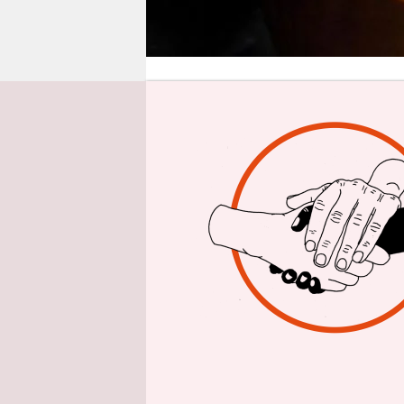
epaper login
Von
Karen G
Es war ein 
Buchprojek
kocht" ist
Rezept", s
Lichtwer. S
(Über-)Lebe
Interviews 
Jeweils dre
das Projek