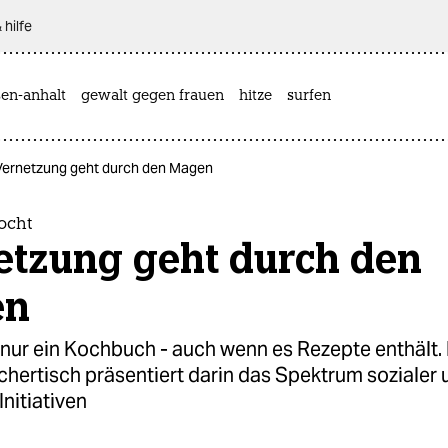
 hilfe
sen-anhalt
gewalt gegen frauen
hitze
surfen
Vernetzung geht durch den Magen
ocht
etzung geht durch den
en
t nur ein Kochbuch - auch wenn es Rezepte enthält.
chertisch präsentiert darin das Spektrum sozialer 
Initiativen