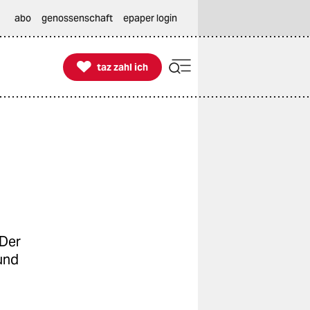
abo
genossenschaft
epaper login

taz zahl ich
taz zahl ich
 Der
und