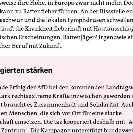
weise ihre Flöhe, in Europa zwar nicht mehr. Do
kann zu Rattenfieber führen. An der Bissstelle en
eschwür und die lokalen Lymphdrüsen schwellen
läuft die Krankheit fieberhaft mit Hautausschl
tischen Erscheinungen. Rattenjäger? Irgendwie e
her Beruf mit Zukunft.
gierten stärken
nde Erfolg der AfD bei den kommenden Landtags
 stark rechtsextreme Kräfte inzwischen geworden 
zt braucht es Zusammenhalt und Solidarität. Auc
en Menschen, die sich vor Ort für eine starke
schaft einsetzen. Die taz kooperiert deshalb mit "A
 Zentrum". Die Kampagne unterstützt bundesweit