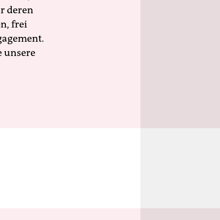
ür deren
n, frei
ngagement.
e unsere