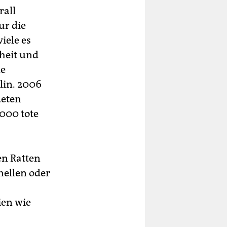
rall
ur die
iele es
heit und
le
lin. 2006
deten
.000 tote
en Ratten
nellen oder
en wie