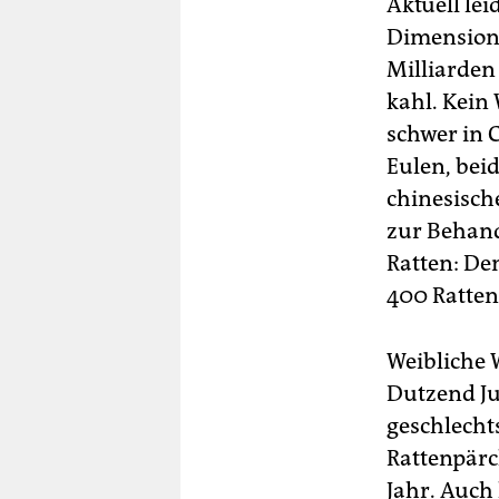
Aktuell le
Dimension.
Milliarden
kahl. Kein
schwer in 
Eulen, beid
chinesisch
zur Behand
Ratten: De
400 Ratten,
Weibliche 
Dutzend Ju
geschlecht
Rattenpärc
Jahr. Auch 