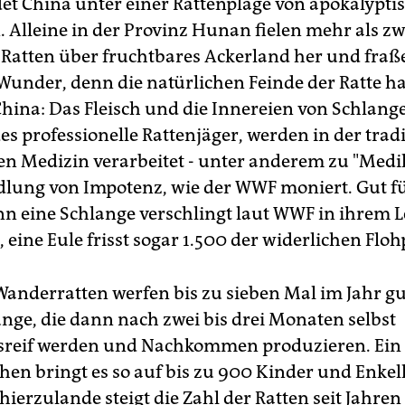
idet China unter einer Rattenplage von apokalypti
 Alleine in der Provinz Hunan fielen mehr als zw
 Ratten über fruchtbares Ackerland her und fraße
 Wunder, denn die natürlichen Feinde der Ratte h
China: Das Fleisch und die Innereien von Schlan
es professionelle Rattenjäger, werden in der trad
en Medizin verarbeitet - unter anderem zu "Med
lung von Impotenz, wie der WWF moniert. Gut fü
nn eine Schlange verschlingt laut WWF in ihrem L
 eine Eule frisst sogar 1.500 der widerlichen Floh
Wanderratten werfen bis zu sieben Mal im Jahr gu
nge, die dann nach zwei bis drei Monaten selbst
sreif werden und Nachkommen produzieren. Ein
hen bringt es so auf bis zu 900 Kinder und Enkel
hierzulande steigt die Zahl der Ratten seit Jahren