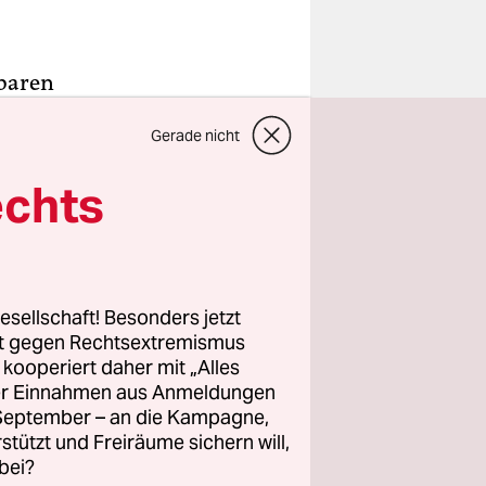
ßbaren
werden
Gerade nicht
e Uhr im
 wimmelt es
echts
ng des
en, die
hr Ratten
esellschaft! Besonders jetzt
rt gegen Rechtsextremismus
 Schweizer
z kooperiert daher mit „Alles
ller Einnahmen aus Anmeldungen
attenplage
. September – an die Kampagne,
un, fett
rstützt und Freiräume sichern will,
bei?