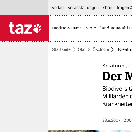
hautnavigation anspringen
hauptinhalt anspringen
footer anspringen
verlag
veranstaltungen
shop
fragen &
niedrigwasser
rente
landtagswahl i

taz zahl ich
taz zahl ich
Startseite
Öko
Ökologie
Kreatur
themen
politik
Kreaturen, d
Der M
öko
Biodiversit
gesellschaft
Milliarden 
Krankheite
kultur
sport
23.8.2007
2:00