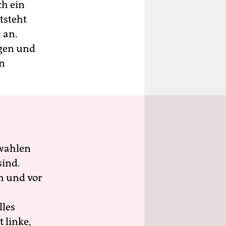
ch ein
tsteht
 an.
ägen und
in
wahlen
sind.
h und vor
lles
 linke,