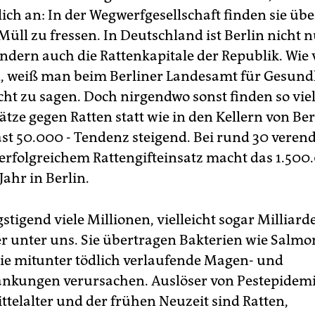
ich an: In der Wegwerfgesellschaft finden sie übe
üll zu fressen. In Deutschland ist Berlin nicht n
ndern auch die Rattenkapitale der Republik. Wie v
, weiß man beim Berliner Landesamt für Gesund
cht zu sagen. Doch nirgendwo sonst finden so vie
tze gegen Ratten statt wie in den Kellern von Ber
ast 50.000 - Tendenz steigend. Bei rund 30 veren
 erfolgreichem Rattengifteinsatz macht das 1.500
Jahr in Berlin.
tigend viele Millionen, vielleicht sogar Milliard
er unter uns. Sie übertragen Bakterien wie Salmo
 die mitunter tödlich verlaufende Magen- und
nkungen verursachen. Auslöser von Pestepidemi
ttelalter und der frühen Neuzeit sind Ratten,