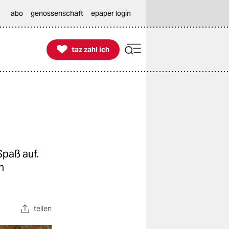
abo
genossenschaft
epaper login

taz zahl ich
taz zahl ich
Spaß auf.
n
teilen