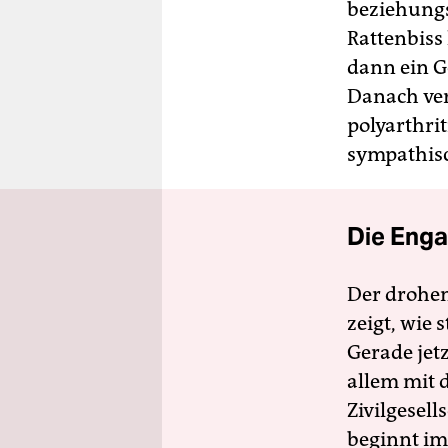
beziehungs
Rattenbiss 
dann ein G
Danach ver
polyarthri
sympathisc
Die Enga
Der drohe
zeigt, wie
Gerade jet
allem mit d
Zivilgesell
beginnt im