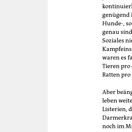
kontinuierl
genügend M
Hunde-, so
genau sind
Soziales ni
Kampfeinsä
waren es f
Tieren pro
Ratten pro 
Aber beängs
leben weit
Listerien,
Darmerkra
noch im Mi