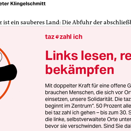
eter Klingelschmitt
z ist ein sauberes Land: Die Abfuhr der abschlie
 funktioniert vorbildlich; die Abwasserkanäle 
taz
zahl ich

t gereinigt; und die "Kehrwägli" sind rund um di
nd dennoch: Auch in der klinisch reinen Schweiz
Links lesen, r
. Mehr als zehn Millionen sollen es nach Schätzu
bekämpfen
erjägerverbandes sein, vornehmlich Wanderratt
t vermehren. Das macht knapp vier Millionen me
ossen.
Mit doppelter Kraft für eine offene G
brauchen Menschen, die sich vor O
nde Viecher" seien diese Ratten, konstatierte das
einsetzen, unsere Solidarität. Die ta
beginnt im Zentrum“. 50 Prozent a
"Blick" wahrheitsgemäß, als es jüngst über eine R
bei taz zahl ich gehen – bis zum 30
richtete, die auf ein Rheinhochwasser folgte: "Bra
die linke, selbstverwaltete Orte unte
m Schwanz gegen einen halben Meter lang." Das
bevor sie verschwinden. Sind Sie da