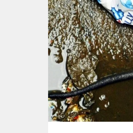
berlin
nord
wahrheit
verlag
verlag
veranstaltungen
shop
fragen & hilfe
unterstützen
abo
genossenschaft