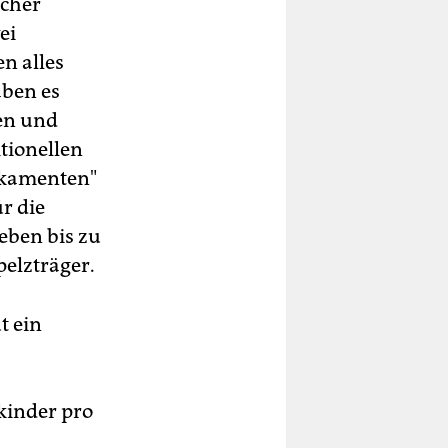
scher
ei
n alles
aben es
gen und
itionellen
ikamenten"
r die
eben bis zu
pelzträger.
t ein
kinder pro