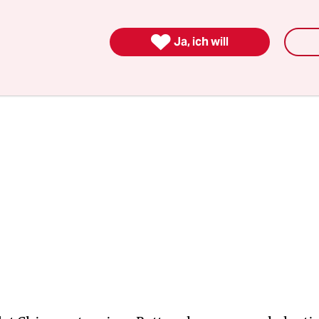
 ist auch eine Hoch-Zeit für die Ratten - denn da
aus den Löchern.

Ja, ich will