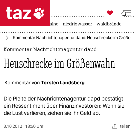

taz zahl ich
hitze
krieg in der ukraine
niedrigwasser
waldbrände

taz zahl ich
te
Kommentar Nachrichtenagentur dapd: Heuschrecke im Größe
taz zahl ich
Kommentar Nachrichtenagentur dapd
themen
Heuschrecke im Größenwahn
politik
öko
Kommentar von
Torsten Landsberg
gesellschaft
Die Pleite der Nachrichtenagentur dapd bestätigt
ein Ressentiment über Finanzinvestoren: Wenn sie
kultur
die Lust verlieren, ziehen sie ihr Geld ab.
sport
3.10.2012
18:50 Uhr
teilen