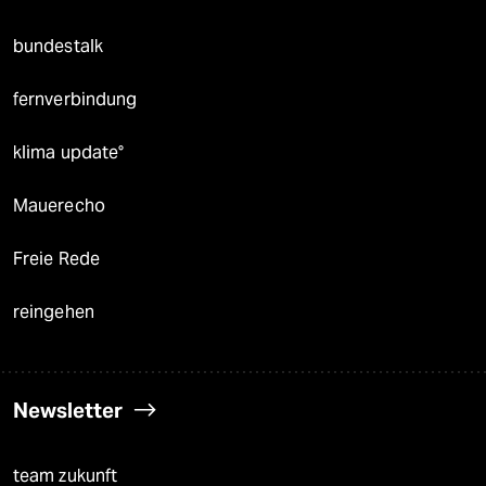
bundestalk
fernverbindung
klima update°
Mauerecho
Freie Rede
reingehen
Newsletter
team zukunft