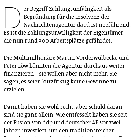
berlin
D
er Begriff Zahlungsunfähigkeit als
nord
Begründung für die Insolvenz der
Nachrichtenagentur dapd ist irreführend.
wahrheit
Es ist die Zahlungsunwilligkeit der Eigentümer,
die nun rund 300 Arbeitsplätze gefährdet.
verlag
verlag
Die Multimillionäre Martin Vorderwülbecke und
Peter Löw könnten die Agentur durchaus weiter
veranstaltungen
finanzieren – sie wollen aber nicht mehr. Sie
shop
sagen, es seien kurzfristig keine Gewinne zu
erzielen.
fragen & hilfe
unterstützen
Damit haben sie wohl recht, aber schuld daran
abo
sind sie ganz allein. Wie entfesselt haben sie seit
der Fusion von ddp und deutscher AP vor zwei
genossenschaft
Jahren investiert, um den traditionsreichen