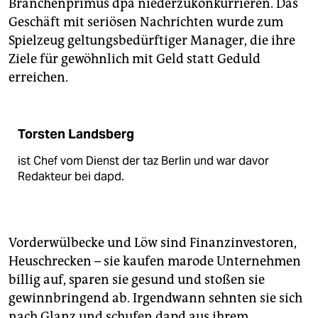
epaper login
Branchenprimus dpa niederzukonkurrieren. Das
Geschäft mit seriösen Nachrichten wurde zum
Spielzeug geltungsbedürftiger Manager, die ihre
Ziele für gewöhnlich mit Geld statt Geduld
erreichen.
Torsten Landsberg
ist Chef vom Dienst der taz Berlin und war davor
Redakteur bei dapd.
Vorderwülbecke und Löw sind Finanzinvestoren,
Heuschrecken – sie kaufen marode Unternehmen
billig auf, sparen sie gesund und stoßen sie
gewinnbringend ab. Irgendwann sehnten sie sich
nach Glanz und schufen dapd aus ihrem