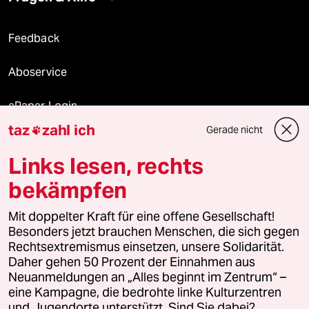
Feedback
Aboservice
ePaper Login
taz
zahl ich
Gerade nicht

Downloads für Abonnierende
Links lesen, rechts
bekämpfen
© 2026 taz Verlags und Vertriebs GmbH
Mit doppelter Kraft für eine offene Gesellschaft!
Alle Rechte vorbehalten. Bei rechtlichen Fragen oder für Genehmigungen
wenden Sie sich bitte an
lizenzen@taz.de
Besonders jetzt brauchen Menschen, die sich gegen
Rechtsextremismus einsetzen, unsere Solidarität.
Daher gehen 50 Prozent der Einnahmen aus
Feedback
Redaktionsstatut
Kommune-Richtlinien
KI-
Neuanmeldungen an „Alles beginnt im Zentrum“ –
eine Kampagne, die bedrohte linke Kulturzentren
Leitlinie
Informant
Datenschutz
Impressum
AGB
und Jugendorte unterstützt. Sind Sie dabei?