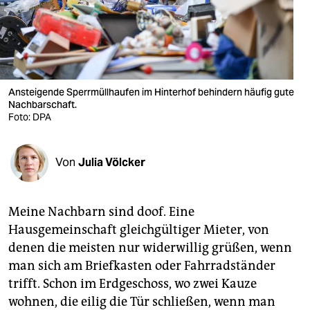
berlin
nord
wahrheit
verlag
Ansteigende Sperrmüllhaufen im Hinterhof behindern häufig gute
Nachbarschaft.
Foto: DPA
verlag
veranstaltungen
Von
Julia Völcker
shop
fragen & hilfe
Meine Nachbarn sind doof. Eine
Hausgemeinschaft gleichgültiger Mieter, von
unterstützen
denen die meisten nur widerwillig grüßen, wenn
abo
man sich am Briefkasten oder Fahrradständer
trifft. Schon im Erdgeschoss, wo zwei Kauze
genossenschaft
wohnen, die eilig die Tür schließen, wenn man