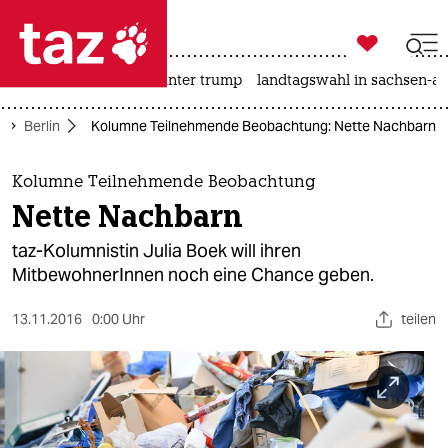

taz zahl ich
nahost-konflikt
usa unter trump
landtagswahl in sachsen-an

taz zahl ich
Berlin
Kolumne Teilnehmende Beobachtung: Nette Nachbarn
taz zahl ich
themen
Kolumne Teilnehmende Beobachtung
Nette Nachbarn
politik
taz-Kolumnistin Julia Boek will ihren
öko
MitbewohnerInnen noch eine Chance geben.
gesellschaft
13.11.2016
0:00 Uhr
teilen
kultur
sport