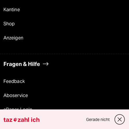
Kantine
Shop
Anzeigen
Fragen & Hilfe
Feedback
Aboservice
ePaper Login
taz
zahl ich
Gerade nicht

Downloads für Abonnierende