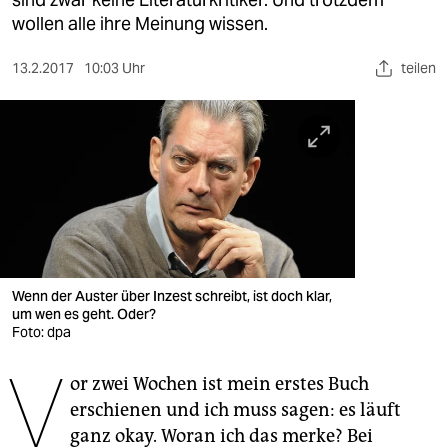
berlin
wollen alle ihre Meinung wissen.
nord
13.2.2017
10:03 Uhr
teilen
wahrheit
verlag
verlag
veranstaltungen
shop
fragen & hilfe
Wenn der Auster über Inzest schreibt, ist doch klar,
um wen es geht. Oder?
unterstützen
Foto: dpa
V
abo
or zwei Wochen ist mein erstes Buch
erschienen und ich muss sagen: es läuft
genossenschaft
ganz okay. Woran ich das merke? Bei