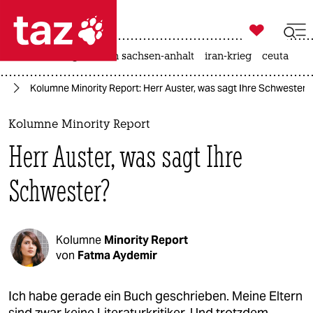

taz zahl ich
hitze
landtagswahl in sachsen-anhalt
iran-krieg
ceuta

taz zahl ich
en
Kolumne Minority Report: Herr Auster, was sagt Ihre Schwester?
taz zahl ich
themen
Kolumne Minority Report
Herr Auster, was sagt Ihre
politik
Schwester?
öko
gesellschaft
Kolumne
Minority Report
kultur
von
Fatma Aydemir
sport
Ich habe gerade ein Buch geschrieben. Meine Eltern
sind zwar keine Literaturkritiker. Und trotzdem