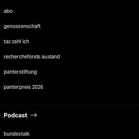
abo
genossenschaft
taz zahl ich
recherchefonds ausland
panterstiftung
panterpreis 2026
Podcast
bundestalk