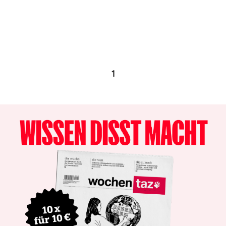
epaper login
1