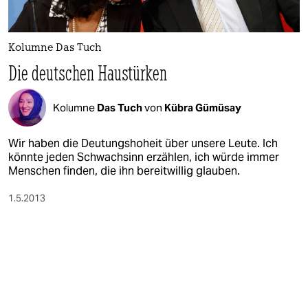
berlin
nord
Kolumne Das Tuch
wahrheit
Die deutschen Haustürken
verlag
Kolumne
Das Tuch
von
Kübra Gümüsay
verlag
Wir haben die Deutungshoheit über unsere Leute. Ich
veranstaltungen
könnte jeden Schwachsinn erzählen, ich würde immer
Menschen finden, die ihn bereitwillig glauben.
shop
1.5.2013
fragen & hilfe
unterstützen
abo
genossenschaft