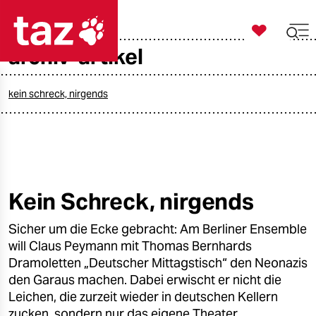

taz zahl ich
archiv-artikel

taz zahl ich
taz zahl ich
kein schreck, nirgends
themen
politik
öko
Kein Schreck, nirgends
gesellschaft
Sicher um die Ecke gebracht: Am Berliner Ensemble
will Claus Peymann mit Thomas Bernhards
kultur
Dramoletten „Deutscher Mittagstisch“ den Neonazis
den Garaus machen. Dabei erwischt er nicht die
sport
Leichen, die zurzeit wieder in deutschen Kellern
zucken, sondern nur das eigene Theater