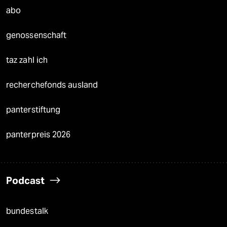
abo
genossenschaft
taz zahl ich
recherchefonds ausland
panterstiftung
panterpreis 2026
Podcast
bundestalk