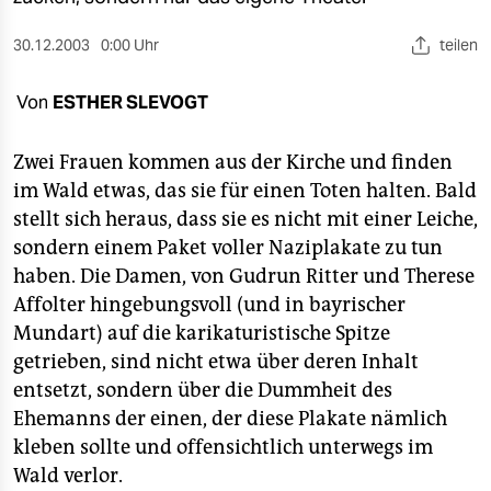
berlin
30.12.2003
0:00 Uhr
teilen
nord
wahrheit
Von
ESTHER SLEVOGT
verlag
Zwei Frauen kommen aus der Kirche und finden
im Wald etwas, das sie für einen Toten halten. Bald
verlag
stellt sich heraus, dass sie es nicht mit einer Leiche,
veranstaltungen
sondern einem Paket voller Naziplakate zu tun
haben. Die Damen, von Gudrun Ritter und Therese
shop
Affolter hingebungsvoll (und in bayrischer
fragen & hilfe
Mundart) auf die karikaturistische Spitze
getrieben, sind nicht etwa über deren Inhalt
unterstützen
entsetzt, sondern über die Dummheit des
abo
Ehemanns der einen, der diese Plakate nämlich
kleben sollte und offensichtlich unterwegs im
genossenschaft
Wald verlor.