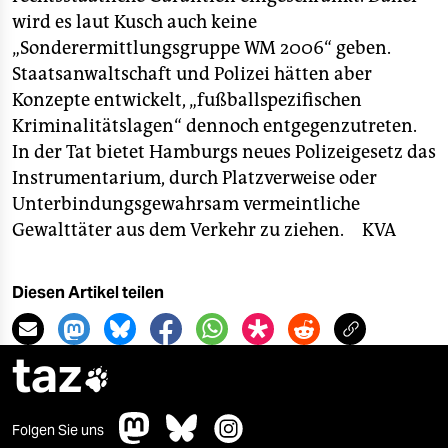
epaper login
wird es laut Kusch auch keine
„Sonderermittlungsgruppe WM 2006“ geben.
Staatsanwaltschaft und Polizei hätten aber
Konzepte entwickelt, „fußballspezifischen
Kriminalitätslagen“ dennoch entgegenzutreten.
In der Tat bietet Hamburgs neues Polizeigesetz das
Instrumentarium, durch Platzverweise oder
Unterbindungsgewahrsam vermeintliche
Gewalttäter aus dem Verkehr zu ziehen.
KVA
Diesen Artikel teilen
taz

Folgen Sie uns