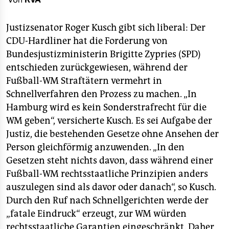
berlin
nord
Justizsenator Roger Kusch gibt sich liberal: Der
CDU-Hardliner hat die Forderung von
wahrheit
Bundesjustizministerin Brigitte Zypries (SPD)
entschieden zurückgewiesen, während der
verlag
Fußball-WM Straftätern vermehrt in
verlag
Schnellverfahren den Prozess zu machen. „In
Hamburg wird es kein Sonderstrafrecht für die
veranstaltungen
WM geben“, versicherte Kusch. Es sei Aufgabe der
shop
Justiz, die bestehenden Gesetze ohne Ansehen der
Person gleichförmig anzuwenden. „In den
fragen & hilfe
Gesetzen steht nichts davon, dass während einer
unterstützen
Fußball-WM rechtsstaatliche Prinzipien anders
auszulegen sind als davor oder danach“, so Kusch.
abo
Durch den Ruf nach Schnellgerichten werde der
genossenschaft
„fatale Eindruck“ erzeugt, zur WM würden
rechtsstaatliche Garantien eingeschränkt. Daher