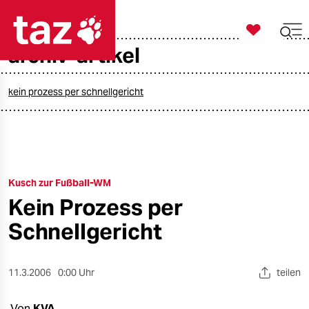

taz zahl ich
archiv-artikel

taz zahl ich
taz zahl ich
kein prozess per schnellgericht
themen
politik
Kusch zur Fußball-WM
öko
Kein Prozess per
gesellschaft
Schnellgericht
kultur
11.3.2006
0:00 Uhr
teilen
sport
Von
KVA