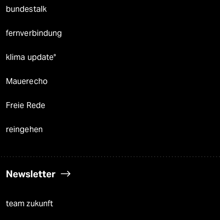
bundestalk
fernverbindung
klima update°
Mauerecho
Freie Rede
reingehen
Newsletter
team zukunft