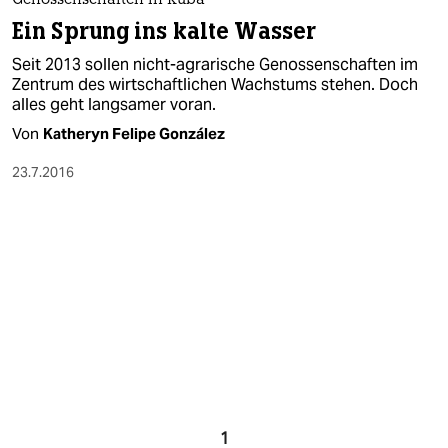
berlin
Genossenschaften in Kuba
Ein Sprung ins kalte Wasser
nord
Seit 2013 sollen nicht-agrarische Genossenschaften im
Zentrum des wirtschaftlichen Wachstums stehen. Doch
wahrheit
alles geht langsamer voran.
verlag
Von
Katheryn Felipe González
23.7.2016
verlag
veranstaltungen
shop
fragen & hilfe
unterstützen
abo
genossenschaft
1