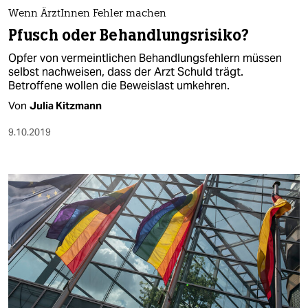
berlin
Wenn ÄrztInnen Fehler machen
nord
Pfusch oder Behandlungsrisiko?
Opfer von vermeintlichen Behandlungsfehlern müssen
wahrheit
selbst nachweisen, dass der Arzt Schuld trägt.
Betroffene wollen die Beweislast umkehren.
verlag
Von
Julia Kitzmann
verlag
9.10.2019
veranstaltungen
shop
fragen & hilfe
unterstützen
abo
genossenschaft