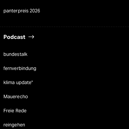
panterpreis 2026
Podcast
bundestalk
fernverbindung
klima update°
Mauerecho
Freie Rede
reingehen