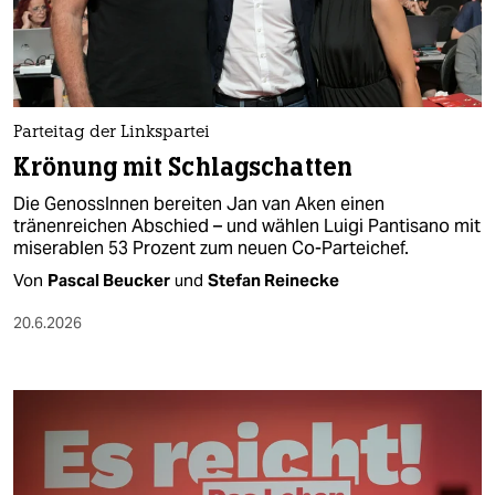
berlin
nord
wahrheit
Parteitag der Linkspartei
verlag
Krönung mit Schlagschatten
verlag
Die GenossInnen bereiten Jan van Aken einen
tränenreichen Abschied – und wählen Luigi Pantisano mit
veranstaltungen
miserablen 53 Prozent zum neuen Co-Parteichef.
shop
Von
Pascal Beucker
und
Stefan Reinecke
fragen & hilfe
20.6.2026
unterstützen
abo
genossenschaft