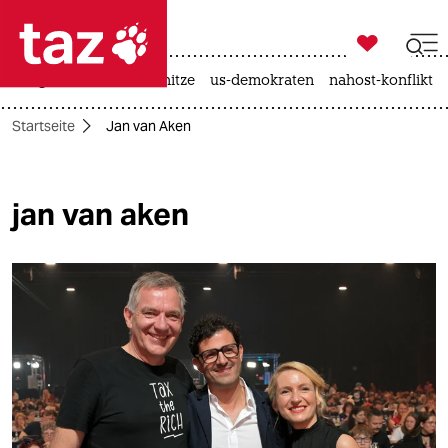

taz zahl ich
krieg in der ukraine
hitze
us-demokraten
nahost-konflikt

taz zahl ich
Startseite
Jan van Aken
taz zahl ich
themen
jan van aken
politik
öko
gesellschaft
kultur
sport