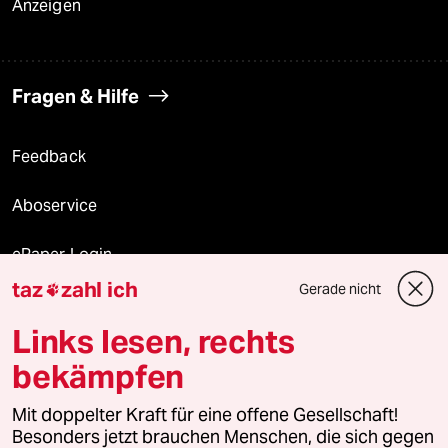
Anzeigen
Fragen & Hilfe
Feedback
Aboservice
ePaper Login
taz
zahl ich
Gerade nicht

Downloads für Abonnierende
Links lesen, rechts
bekämpfen
© 2026 taz Verlags und Vertriebs GmbH
Alle Rechte vorbehalten. Bei rechtlichen Fragen oder für Genehmigungen
Mit doppelter Kraft für eine offene Gesellschaft!
wenden Sie sich bitte an
lizenzen@taz.de
Besonders jetzt brauchen Menschen, die sich gegen