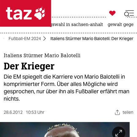

taz zahl ich
hitze
surfen
landtagswahl in sachsen-anhalt
gewalt gegen

taz zahl ich
Fußball-EM 2024
Italiens Stürmer Mario Balotelli: Der Krieger
taz zahl ich
themen
Italiens Stürmer Mario Balotelli
Der Krieger
politik
Die EM spiegelt die Karriere von Mario Balotelli in
öko
komprimierter Form. Über alles Mögliche wird
gesprochen, nur über ihn als Fußballer erfährt man
gesellschaft
nichts.
kultur
28.6.2012
10:53 Uhr
teilen
sport