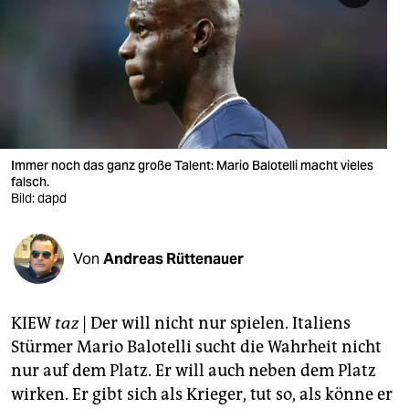
berlin
nord
wahrheit
verlag
verlag
Immer noch das ganz große Talent: Mario Balotelli macht vieles
falsch.
veranstaltungen
Bild: dapd
shop
Von
Andreas Rüttenauer
fragen & hilfe
unterstützen
KIEW
taz
| Der will nicht nur spielen. Italiens
abo
Stürmer Mario Balotelli sucht die Wahrheit nicht
nur auf dem Platz. Er will auch neben dem Platz
genossenschaft
wirken. Er gibt sich als Krieger, tut so, als könne er