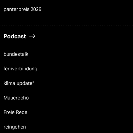
panterpreis 2026
Podcast
bundestalk
fernverbindung
klima update°
Mauerecho
Freie Rede
reingehen