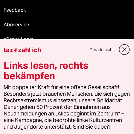
Feedback
Aboservice
ePaper Login
taz
zahl ich
Gerade nicht

Downloads für Abonnierende
Links lesen, rechts
bekämpfen
© 2026 taz Verlags und Vertriebs GmbH
Mit doppelter Kraft für eine offene Gesellschaft!
Alle Rechte vorbehalten. Bei rechtlichen Fragen oder für Genehmigungen
wenden Sie sich bitte an
lizenzen@taz.de
Besonders jetzt brauchen Menschen, die sich gegen
Rechtsextremismus einsetzen, unsere Solidarität.
Daher gehen 50 Prozent der Einnahmen aus
Feedback
Redaktionsstatut
Kommune-Richtlinien
KI-
Neuanmeldungen an „Alles beginnt im Zentrum“ –
eine Kampagne, die bedrohte linke Kulturzentren
Leitlinie
Informant
Datenschutz
Impressum
AGB
und Jugendorte unterstützt. Sind Sie dabei?