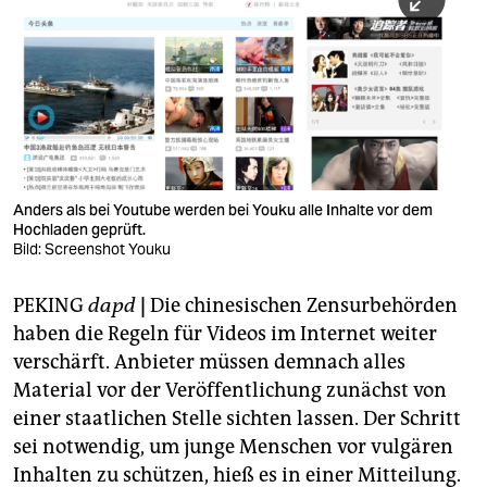
berlin
nord
wahrheit
verlag
verlag
Anders als bei Youtube werden bei Youku alle Inhalte vor dem
Hochladen geprüft.
veranstaltungen
Bild: Screenshot Youku
shop
PEKING
dapd
|
Die chinesischen Zensurbehörden
fragen & hilfe
haben die Regeln für Videos im Internet weiter
unterstützen
verschärft. Anbieter müssen demnach alles
Material vor der Veröffentlichung zunächst von
abo
einer staatlichen Stelle sichten lassen. Der Schritt
sei notwendig, um junge Menschen vor vulgären
genossenschaft
Inhalten zu schützen, hieß es in einer Mitteilung.