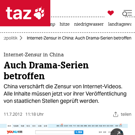

taz zahl ich
katzen
usa unter trump
hitze
niedrigwasser
landtagswahl

taz zahl ich
etzpolitik
Internet-Zensur in China: Auch Drama-Serien betroffen
taz zahl ich
themen
Internet-Zensur in China
Auch Drama-Serien
politik
betroffen
öko
China verschärft die Zensur von Internet-Videos.
Alle Inhalte müssen jetzt vor ihrer Veröffentlichung
gesellschaft
von staatlichen Stellen geprüft werden.
kultur
11.7.2012
11:18 Uhr
teilen
sport