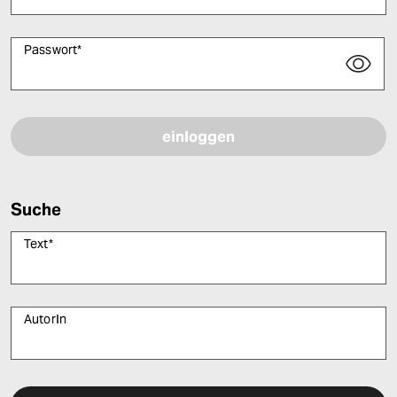
Passwort
*
Bitte füllen Sie alle Pflichtfelder (*) aus, um fortfahren zu können.
Suche
Text
*
AutorIn
Bitte füllen Sie alle Pflichtfelder (*) aus, um fortfahren zu können.