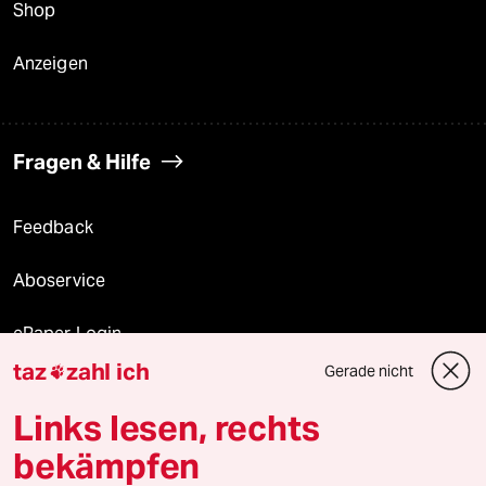
Shop
Anzeigen
Fragen & Hilfe
Feedback
Aboservice
ePaper Login
taz
zahl ich
Gerade nicht

Downloads für Abonnierende
Links lesen, rechts
bekämpfen
© 2026 taz Verlags und Vertriebs GmbH