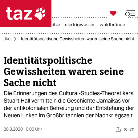

taz zahl ich
krieg in der ukraine
hitze
niedrigwasser
waldbrände

taz zahl ich
Artikel
Identitätspolitische Gewissheiten waren seine Sache nicht
taz zahl ich
themen
Identitätspolitische
Gewissheiten waren seine
politik
Sache nicht
öko
Die Erinnerungen des Cultural-Studies-Theoretikers
gesellschaft
Stuart Hall vermitteln die Geschichte Jamaikas vor
der antikolonialen Befreiung und der Entstehung der
kultur
Neuen Linken im Großbritannien der Nachkriegszeit
sport
28.3.2020
0:00 Uhr
teilen