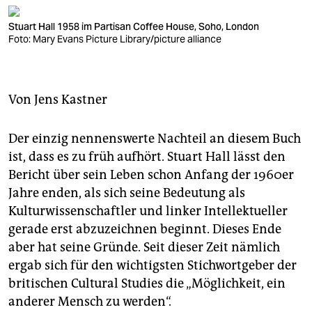
berlin
Stuart Hall 1958 im Partisan Coffee House, Soho, London
nord
Foto: Mary Evans Picture Library/picture alliance
wahrheit
verlag
Von
Jens Kastner
verlag
Der einzig nennenswerte Nachteil an diesem Buch
veranstaltungen
ist, dass es zu früh aufhört. Stuart Hall lässt den
Bericht über sein Leben schon Anfang der 1960er
shop
Jahre enden, als sich seine Bedeutung als
fragen & hilfe
Kulturwissenschaftler und linker Intellektueller
gerade erst abzuzeichnen beginnt. Dieses Ende
unterstützen
aber hat seine Gründe. Seit dieser Zeit nämlich
abo
ergab sich für den wichtigsten Stichwortgeber der
britischen Cultural Studies die „Möglichkeit, ein
genossenschaft
anderer Mensch zu werden“.