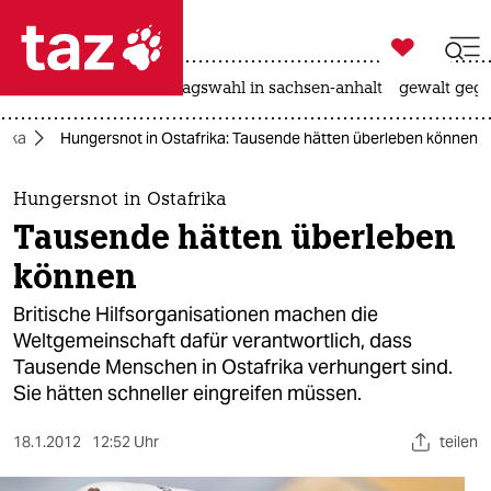

taz zahl ich
nahost-konflikt
landtagswahl in sachsen-anhalt
gewalt gege

taz zahl ich
rika
Hungersnot in Ostafrika: Tausende hätten überleben können
taz zahl ich
themen
Hungersnot in Ostafrika
Tausende hätten überleben
politik
können
öko
Britische Hilfsorganisationen machen die
Weltgemeinschaft dafür verantwortlich, dass
gesellschaft
Tausende Menschen in Ostafrika verhungert sind.
Sie hätten schneller eingreifen müssen.
kultur
sport
18.1.2012
12:52 Uhr
teilen