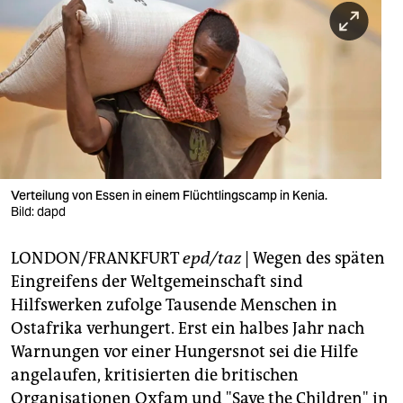
berlin
nord
wahrheit
verlag
verlag
veranstaltungen
Verteilung von Essen in einem Flüchtlingscamp in Kenia.
Bild: dapd
shop
LONDON/FRANKFURT
epd/taz
| Wegen des späten
fragen & hilfe
Eingreifens der Weltgemeinschaft sind
unterstützen
Hilfswerken zufolge Tausende Menschen in
Ostafrika verhungert. Erst ein halbes Jahr nach
abo
Warnungen vor einer Hungersnot sei die Hilfe
genossenschaft
angelaufen, kritisierten die britischen
Organisationen Oxfam und "Save the Children" in