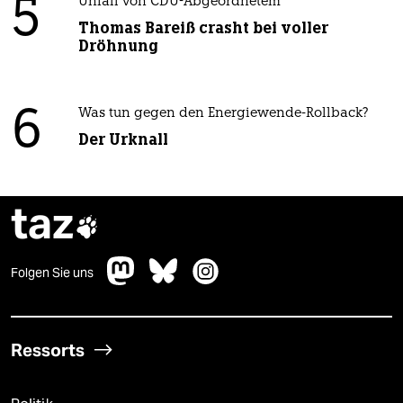
5
Unfall von CDU-Abgeordnetem
Thomas Bareiß crasht bei voller
Dröhnung
6
Was tun gegen den Energiewende-Rollback?
Der Urknall
taz

Folgen Sie uns
Ressorts