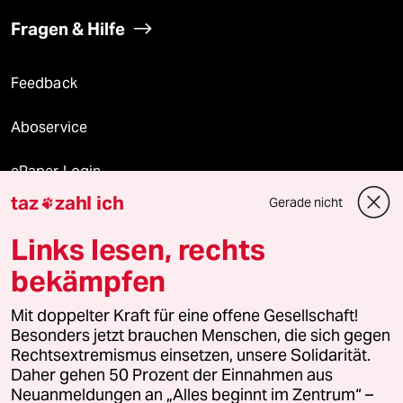
Fragen & Hilfe
Feedback
Aboservice
ePaper Login
taz
zahl ich
Gerade nicht

Downloads für Abonnierende
Links lesen, rechts
bekämpfen
© 2026 taz Verlags und Vertriebs GmbH
Alle Rechte vorbehalten. Bei rechtlichen Fragen oder für Genehmigungen
Mit doppelter Kraft für eine offene Gesellschaft!
wenden Sie sich bitte an
lizenzen@taz.de
Besonders jetzt brauchen Menschen, die sich gegen
Rechtsextremismus einsetzen, unsere Solidarität.
Daher gehen 50 Prozent der Einnahmen aus
Feedback
Redaktionsstatut
Kommune-Richtlinien
KI-
Neuanmeldungen an „Alles beginnt im Zentrum“ –