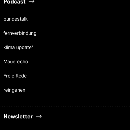
Podcast
bundestalk
fernverbindung
klima update°
Mauerecho
Freie Rede
reingehen
Newsletter