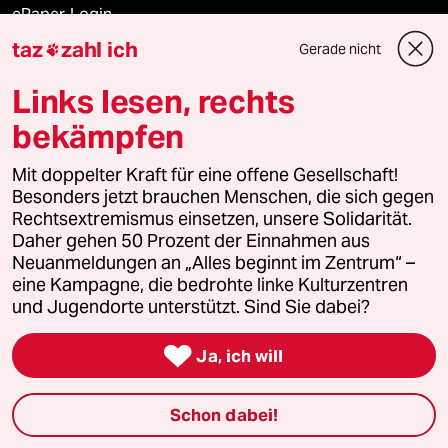
ePaper Login
taz
zahl ich
Gerade nicht

Downloads für Abonnierende
Links lesen, rechts
bekämpfen
© 2026 taz Verlags und Vertriebs GmbH
Alle Rechte vorbehalten. Bei rechtlichen Fragen oder für Genehmigungen
Mit doppelter Kraft für eine offene Gesellschaft!
wenden Sie sich bitte an
lizenzen@taz.de
Besonders jetzt brauchen Menschen, die sich gegen
Rechtsextremismus einsetzen, unsere Solidarität.
Daher gehen 50 Prozent der Einnahmen aus
Feedback
Redaktionsstatut
Kommune-Richtlinien
KI-
Neuanmeldungen an „Alles beginnt im Zentrum“ –
eine Kampagne, die bedrohte linke Kulturzentren
Leitlinie
Informant
Datenschutz
Impressum
AGB
und Jugendorte unterstützt. Sind Sie dabei?
Seitenwende
Einwilligungen widerrufen (Ads)

Ja, ich will
Schon dabei!