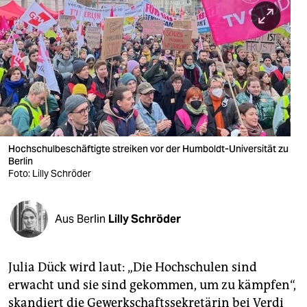
berlin
nord
wahrheit
verlag
verlag
veranstaltungen
Hochschulbeschäftigte streiken vor der Humboldt-Universität zu
Berlin
shop
Foto: Lilly Schröder
fragen & hilfe
Aus Berlin
Lilly Schröder
unterstützen
abo
Julia Dück wird laut: „Die Hochschulen sind
genossenschaft
erwacht und sie sind gekommen, um zu kämpfen“,
skandiert die Gewerkschaftssekretärin bei Verdi