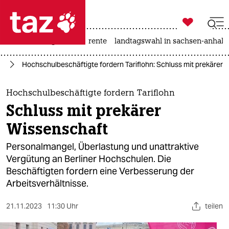

taz zahl ich
hitze
niedrigwasser
rente
landtagswahl in sachsen-anhalt

taz zahl ich
in
Hochschulbeschäftigte fordern Tariflohn: Schluss mit prekärer 
taz zahl ich
themen
Hochschulbeschäftigte fordern Tariflohn
Schluss mit prekärer
politik
Wissenschaft
öko
Personalmangel, Überlastung und unattraktive
Vergütung an Berliner Hochschulen. Die
gesellschaft
Beschäftigten fordern eine Verbesserung der
Arbeitsverhältnisse.
kultur
sport
21.11.2023
11:30 Uhr
teilen