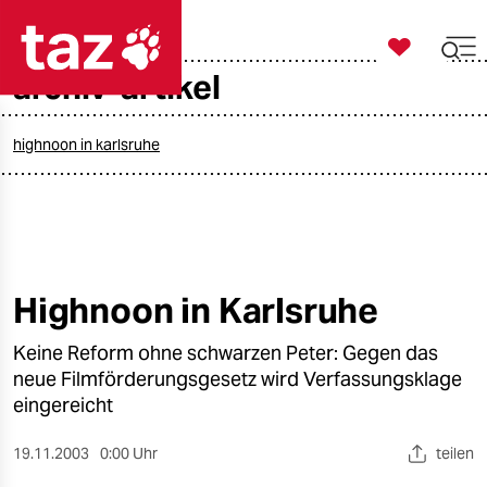

taz zahl ich
archiv-artikel

taz zahl ich
taz zahl ich
highnoon in karlsruhe
themen
politik
öko
Highnoon in Karlsruhe
gesellschaft
Keine Reform ohne schwarzen Peter: Gegen das
neue Filmförderungsgesetz wird Verfassungsklage
kultur
eingereicht
sport
19.11.2003
0:00 Uhr
teilen