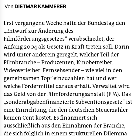
berlin
Von
DIETMAR KAMMERER
nord
Erst vergangene Woche hatte der Bundestag den
wahrheit
„Entwurf zur Änderung des
Filmförderungsgesetzes“ verabschiedet, der
verlag
Anfang 2004 als Gesetz in Kraft treten soll. Darin
verlag
wird unter anderem geregelt, welcher Teil der
Filmbranche – Produzenten, Kinobetreiber,
veranstaltungen
Videoverleiher, Fernsehsender – wie viel in den
shop
gemeinsamen Topf einzuzahlen hat und wer
welche Fördermittel daraus erhält. Verwaltet wird
fragen & hilfe
das Geld von der Filmförderungsanstalt (FFA). Das
unterstützen
„sonderabgabenfinanzierte Subventionsgesetz“ ist
eine Einrichtung, die den deutschen Steuerzahler
abo
keinen Cent kostet. Es finanziert sich
genossenschaft
ausschließlich aus den Einnahmen der Branche,
die sich folglich in einem strukturellen Dilemma