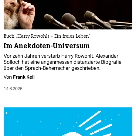
berlin
nord
wahrheit
Buch „Harry Rowohlt – Ein freies Leben“
verlag
Im Anekdoten-Universum
verlag
Vor zehn Jahren verstarb Harry Rowohlt. Alexander
Solloch hat eine angenmessen distanzierte Biografie
veranstaltungen
über den Sprach-Beherrscher geschrieben.
shop
Von
Frank Keil
fragen & hilfe
14.6.2025
unterstützen
abo
genossenschaft