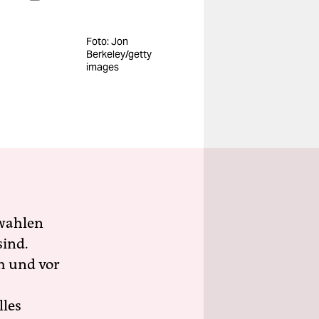
Foto: Jon
Berkeley/getty
images
wahlen
sind.
h und vor
lles