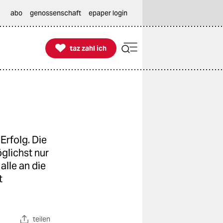
abo
genossenschaft
epaper login

taz zahl ich
taz zahl ich
rfolg. Die
glichst nur
alle an die
t
teilen