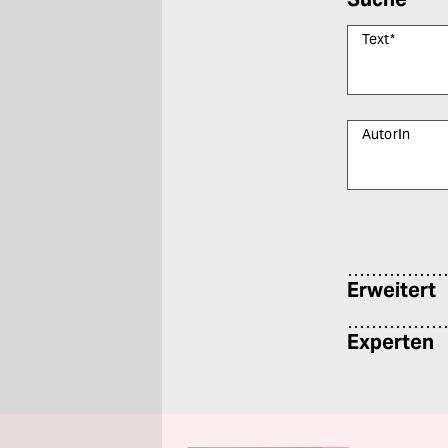
Text
*
AutorIn
Bitte füllen Sie
Erweitert
Experten