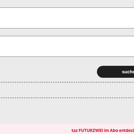
 alle Pflichtfelder (*) aus, um fortfahren zu können.
taz FUTURZWEI im Abo entdec