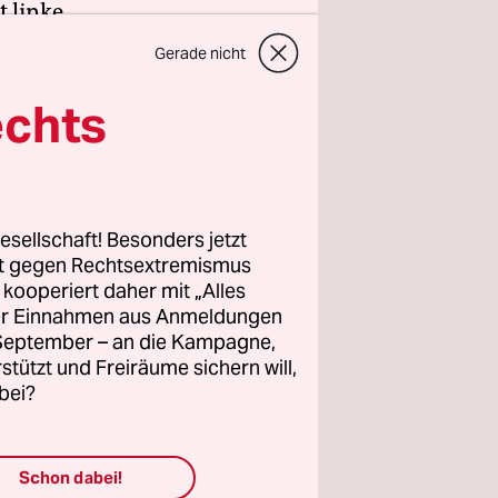
 linke,
ür deren
Gerade nicht
n, frei
echts
ngagement.
e unsere
esellschaft! Besonders jetzt
rt gegen Rechtsextremismus
z kooperiert daher mit „Alles
ller Einnahmen aus Anmeldungen
. September – an die Kampagne,
rstützt und Freiräume sichern will,
vom
14.12.2015
bei?
1
Schon dabei!