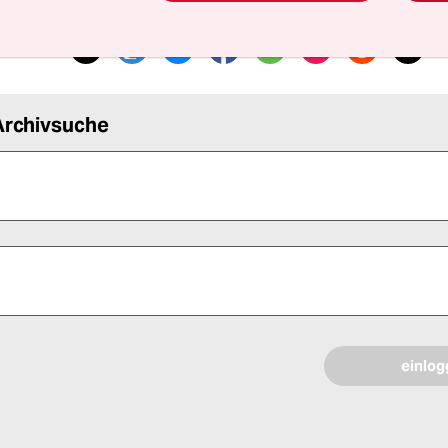
 teilen
Archivsuche
 alle Pflichtfelder (*) aus, um fortfahren zu können.