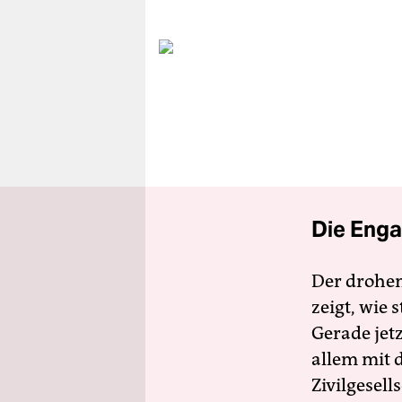
berlin
nord
wahrheit
verlag
verlag
veranstaltungen
Die Enga
shop
fragen & hilfe
Der drohe
unterstützen
zeigt, wie
Gerade jet
abo
allem mit d
genossenschaft
Zivilgesell