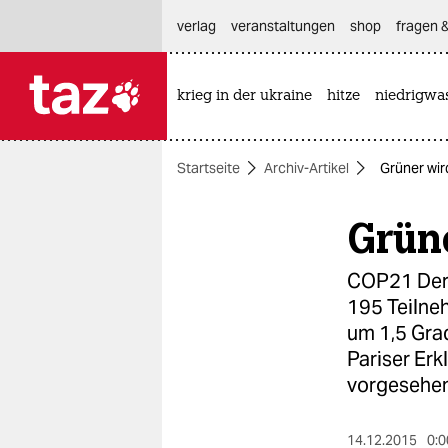
hautnavigation anspringen
hauptinhalt anspringen
footer anspringen
verlag
veranstaltungen
shop
fragen &
krieg in der ukraine
hitze
niedrigwa

taz zahl ich
taz zahl ich
Startseite
Archiv-Artikel
Grüner wir
themen
Grüne
politik
öko
COP21 Der 
195 Teilneh
gesellschaft
um 1,5 Grad
Pariser Erk
kultur
vorgesehen▶
sport
14.12.2015
0:0