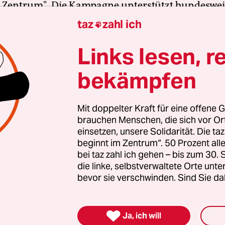
 Zentrum". Die Kampagne unterstützt bundesweit
altete Orte und baut einen solidarischen Fonds f
taz
zahl ich

Erhalt auf. Eine offene Gesellschaft braucht gute
Links lesen, r
en Journalismus – und zivilgesellschaftliches E
 auch? Dann machen Sie mit und unterstützen Si
bekämpfen
Mit doppelter Kraft für eine offene G
nterstützen
brauchen Menschen, die sich vor O
einsetzen, unsere Solidarität. Die ta
beginnt im Zentrum“. 50 Prozent a
bei taz zahl ich gehen – bis zum 30
die linke, selbstverwaltete Orte unte
itung
bevor sie verschwinden. Sind Sie da

Ja, ich will
ehlerhinweis