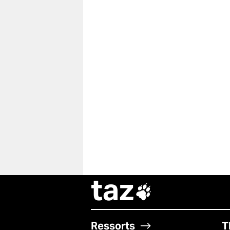
taz

Ressorts
T