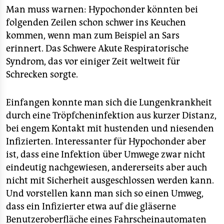
berlin
Man muss warnen: Hypochonder könnten bei
nord
folgenden Zeilen schon schwer ins Keuchen
kommen, wenn man zum Beispiel an Sars
wahrheit
erinnert. Das Schwere Akute Respiratorische
Syndrom, das vor einiger Zeit weltweit für
verlag
Schrecken sorgte.
verlag
Einfangen konnte man sich die Lungenkrankheit
veranstaltungen
durch eine Tröpfcheninfektion aus kurzer Distanz,
shop
bei engem Kontakt mit hustenden und niesenden
Infizierten. Interessanter für Hypochonder aber
fragen & hilfe
ist, dass eine Infektion über Umwege zwar nicht
unterstützen
eindeutig nachgewiesen, andererseits aber auch
nicht mit Sicherheit ausgeschlossen werden kann.
abo
Und vorstellen kann man sich so einen Umweg,
dass ein Infizierter etwa auf die gläserne
genossenschaft
Benutzeroberfläche eines Fahrscheinautomaten