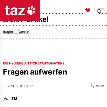

taz zahl ich
archiv-artikel

taz zahl ich
taz zahl ich
fragen aufwerfen
themen
politik
DIE HYGIENE AN TICKETAUTOMATEN?
öko
Fragen aufwerfen
gesellschaft
kultur
11.4.2013
0:00 Uhr
teilen
sport
Von
TM