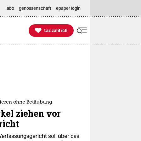
abo
genossenschaft
epaper login

taz zahl ich
taz zahl ich
rieren ohne Betäubung
rkel ziehen vor
richt
Verfassungsgericht soll über das