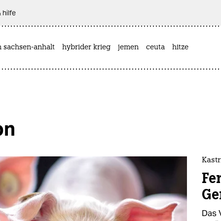
 hilfe
n sachsen-anhalt
hybrider krieg
jemen
ceuta
hitze
on
Kast
Fe
Ge
Das 