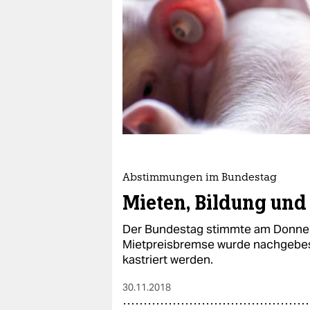
berlin
nord
wahrheit
verlag
verlag
veranstaltungen
shop
Abstimmungen im Bundestag
Mieten, Bildung und 
fragen & hilfe
Der Bundestag stimmte am Donner
unterstützen
Mietpreisbremse wurde nachgebesse
abo
kastriert werden.
genossenschaft
30.11.2018