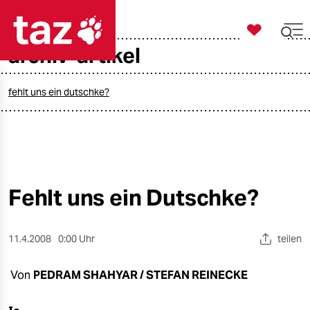

taz zahl ich
archiv-artikel

taz zahl ich
taz zahl ich
fehlt uns ein dutschke?
themen
politik
öko
Fehlt uns ein Dutschke?
gesellschaft
11.4.2008
0:00 Uhr
teilen
kultur
Von
PEDRAM SHAHYAR / STEFAN REINECKE
sport