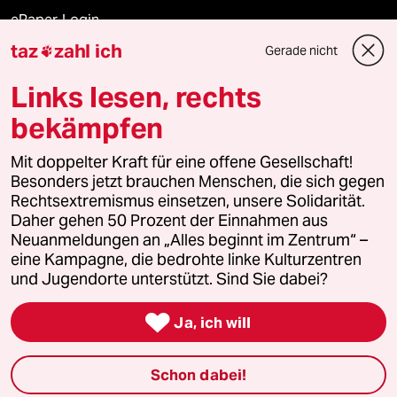
ePaper Login
taz
zahl ich
Gerade nicht

Downloads für Abonnierende
Links lesen, rechts
bekämpfen
© 2026 taz Verlags und Vertriebs GmbH
Alle Rechte vorbehalten. Bei rechtlichen Fragen oder für Genehmigungen
Mit doppelter Kraft für eine offene Gesellschaft!
wenden Sie sich bitte an
lizenzen@taz.de
Besonders jetzt brauchen Menschen, die sich gegen
Rechtsextremismus einsetzen, unsere Solidarität.
Daher gehen 50 Prozent der Einnahmen aus
Feedback
Redaktionsstatut
Kommune-Richtlinien
KI-
Neuanmeldungen an „Alles beginnt im Zentrum“ –
eine Kampagne, die bedrohte linke Kulturzentren
Leitlinie
Informant
Datenschutz
Impressum
AGB
und Jugendorte unterstützt. Sind Sie dabei?
Seitenwende
Einwilligungen widerrufen (Ads)

Ja, ich will
Schon dabei!