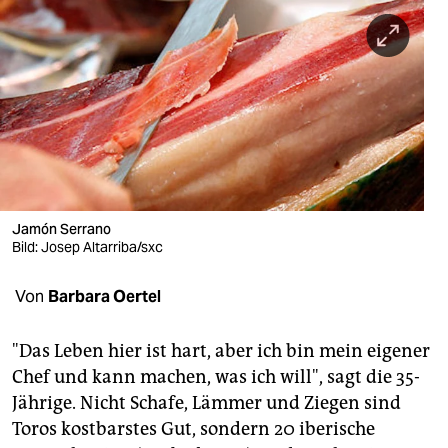
berlin
nord
wahrheit
verlag
verlag
veranstaltungen
Jamón Serrano
Bild: Josep Altarriba/sxc
shop
fragen & hilfe
Von
Barbara Oertel
unterstützen
"Das Leben hier ist hart, aber ich bin mein eigener
abo
Chef und kann machen, was ich will", sagt die 35-
Jährige. Nicht Schafe, Lämmer und Ziegen sind
genossenschaft
Toros kostbarstes Gut, sondern 20 iberische