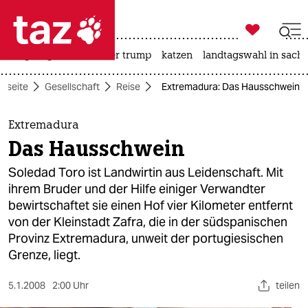

taz zahl ich
bergsteigen
usa unter trump
katzen
landtagswahl in sachs

taz zahl ich
rtseite
Gesellschaft
Reise
Extremadura: Das Hausschwein
taz zahl ich
themen
Extremadura
Das Hausschwein
politik
Soledad Toro ist Landwirtin aus Leidenschaft. Mit
öko
ihrem Bruder und der Hilfe einiger Verwandter
bewirtschaftet sie einen Hof vier Kilometer entfernt
gesellschaft
von der Kleinstadt Zafra, die in der südspanischen
Provinz Extremadura, unweit der portugiesischen
kultur
Grenze, liegt.
sport
5.1.2008
2:00 Uhr
teilen