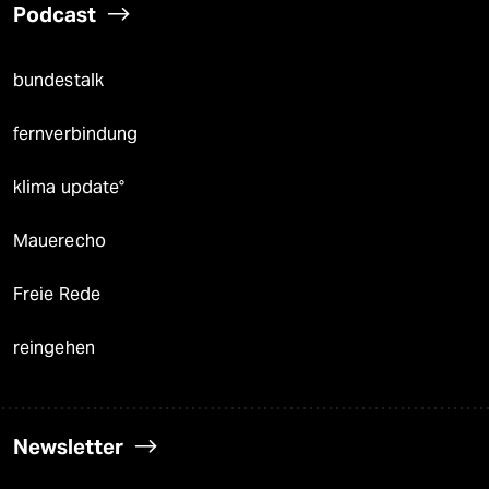
Podcast
bundestalk
fernverbindung
klima update°
Mauerecho
Freie Rede
reingehen
Newsletter