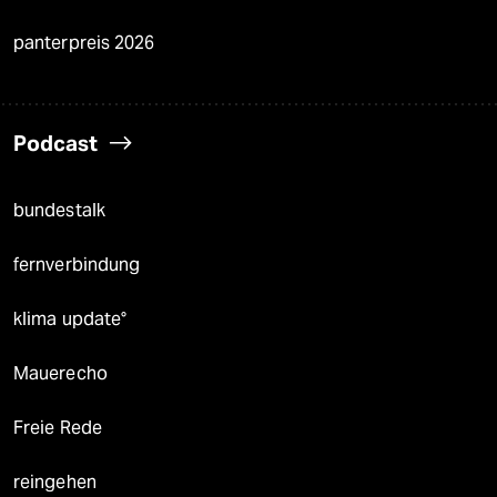
panterpreis 2026
Podcast
bundestalk
fernverbindung
klima update°
Mauerecho
Freie Rede
reingehen