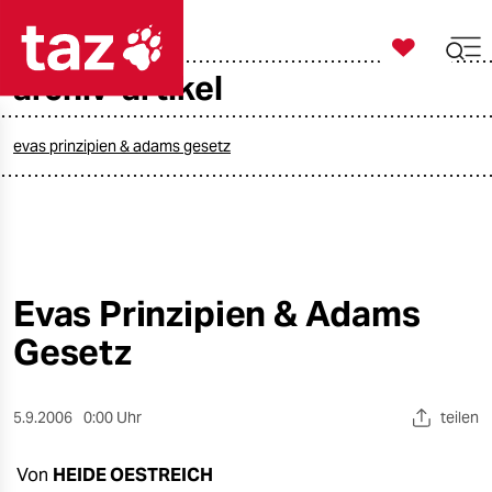

taz zahl ich
archiv-artikel

taz zahl ich
taz zahl ich
evas prinzipien & adams gesetz
themen
politik
öko
Evas Prinzipien & Adams
Gesetz
gesellschaft
kultur
5.9.2006
0:00 Uhr
teilen
sport
Von
HEIDE OESTREICH