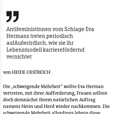
berlin
nord

wahrheit
Antifeministinnen vom Schlage Eva
verlag
Hermans treten periodisch
aufAußerirdisch, wie sie ihr
verlag
Lebensmodell karrierefördernd
veranstaltungen
vernichtet
shop
von
HEIDE OESTREICH
fragen & hilfe
unterstützen
Die „schweigende Mehrheit“ wollte Eva Herman
vertreten, mit ihrer Aufforderung, Frauen sollten
abo
doch demnächst ihrem natürlichen Auftrag
genossenschaft
namens Heim und Herd wieder nachkommen. Die
schweigende Mehrheit allerdings lehnte diese