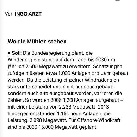
berlin
nord
Von
INGO ARZT
wahrheit
verlag
Wo die Mühlen stehen
■ Soll:
Die Bundesregierung plant, die
verlag
Windenergieleistung auf dem Land bis 2030 um
veranstaltungen
jährlich 2.500 Megawatt zu erweitern. Schätzungen
zufolge müssten etwa 1.000 Anlagen pro Jahr gebaut
shop
werden. Da die Leistung einzelner Windräder sich
stark unterscheidet und nicht nur neue gebaut,
fragen & hilfe
sondern auch alte ausgebaut werden, variieren die
Zahlen. So wurden 2006 1.208 Anlagen aufgebaut –
unterstützen
mit einer Leistung von 2.233 Megawatt. 2013
hingegen entstanden 1.154 neue Anlagen, die
abo
Leistung: 2.998 Megawatt. Für Offshore-Windkraft
genossenschaft
sind bis 2030 15.000 Megawatt geplant.