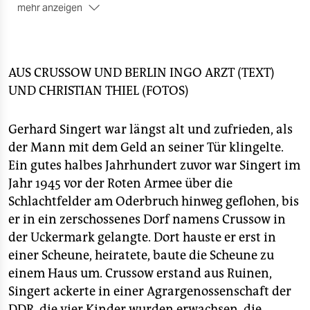
epaper login
mehr anzeigen
■ Ist:
Von den 24.867 Windrädern in Deutschland
stehen die meisten in Niedersachsen, und zwar 5.616.
Mit einigem Abstand folgen Brandenburg (3.319),
Schleswig-Holstein (3.228) und Nordrhein-Westfalen
AUS CRUSSOW UND BERLIN
INGO ARZT
(TEXT)
(3.037). Die wenigsten Windanlagen stehen in den drei
UND
CHRISTIAN THIEL
(FOTOS)
Stadtstaaten Berlin, Hamburg und Bremen. In Berlin
sind es zwei.
Gerhard Singert war längst alt und zufrieden, als
der Mann mit dem Geld an seiner Tür klingelte.
Ein gutes halbes Jahrhundert zuvor war Singert im
Jahr 1945 vor der Roten Armee über die
Schlachtfelder am Oderbruch hinweg geflohen, bis
er in ein zerschossenes Dorf namens Crussow in
der Uckermark gelangte. Dort hauste er erst in
einer Scheune, heiratete, baute die Scheune zu
einem Haus um. Crussow erstand aus Ruinen,
Singert ackerte in einer Agrargenossenschaft der
DDR, die vier Kinder wurden erwachsen, die