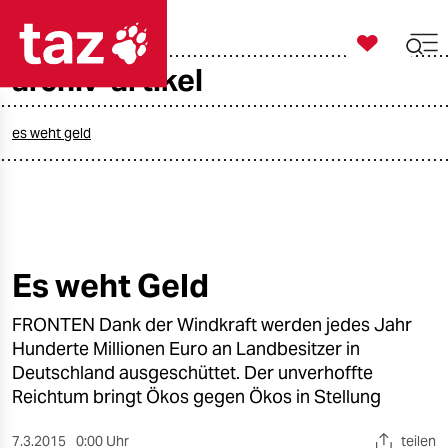

taz zahl ich
archiv-artikel

taz zahl ich
taz zahl ich
es weht geld
themen
politik
öko
Es weht Geld
gesellschaft
FRONTEN Dank der Windkraft werden jedes Jahr
Hunderte Millionen Euro an Landbesitzer in
kultur
Deutschland ausgeschüttet. Der unverhoffte
Reichtum bringt Ökos gegen Ökos in Stellung
sport
7.3.2015
0:00 Uhr
teilen