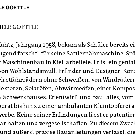
LE GOETTLE
IELE GOETTLE
uhtz, Jahrgang 1958, bekam als Schüler bereits ei
Jugend forscht“ für seine Sattlernähmaschine. Sp
r Maschinenbau in Kiel, arbeitete. Er ist ein genia
von Wohlstandsmüll, Erfinder und Designer, Kon
lastfahrrädern ohne Schweißen, von Windräder
ektoren, Solaröfen, Abwärmeöfen, einer Kompostt
fachwerkhauses. Er entwirft und baut alles, vom
erät bis hin zu einer ambulanten Kleintöpferei a
rbe. Keine seiner Erfindungen lässt er patentiere
bar halten und vergesellschaften. Zu diesem Zweck
 und äußerst präzise Bauanleitungen verfasst, die