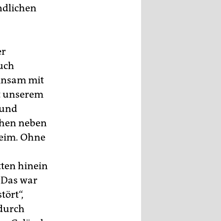
ndlichen
er
auch
einsam mit
t unserem
 und
uhen neben
heim. Ohne
tten hinein
 „Das war
tört“,
 durch