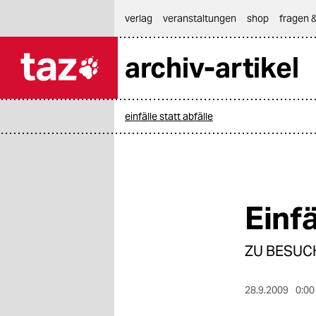
hautnavigation anspringen
hauptinhalt anspringen
footer anspringen
verlag
veranstaltungen
shop
fragen &
archiv-artikel

taz zahl ich
taz zahl ich
einfälle statt abfälle
themen
politik
öko
Einfä
gesellschaft
ZU BESUC
kultur
sport
28.9.2009
0:00