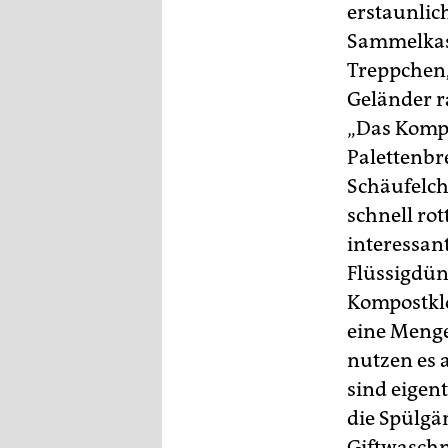
erstaunlic
Sammelkast
Treppchen, 
Geländer r
„Das Kompos
Palettenbr
Schäufelch
schnell rot
interessant
Flüssigdün
Kompostklo 
eine Menge
nutzen es 
sind eigen
die Spülgä
Giftwasch