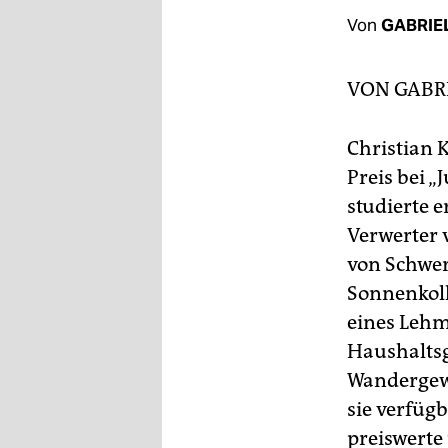
berlin
Von
GABRIE
nord
VON GABR
wahrheit
verlag
Christian K
Preis bei „
verlag
studierte e
veranstaltungen
Verwerter 
shop
von Schwer
Sonnenkoll
fragen & hilfe
eines Lehm
unterstützen
Haushaltsg
abo
Wandergewe
sie verfüg
genossenschaft
preiswerte