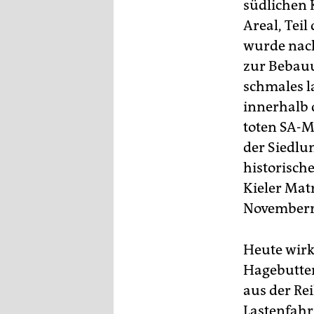
südlichen 
Areal, Tei
wurde nach
zur Bebauu
schmales l
innerhalb 
toten SA-M
der Siedlu
historisch
Kieler Mat
Novemberre
Heute wirkt
Hagebutten
aus der Rei
Lastenfahr