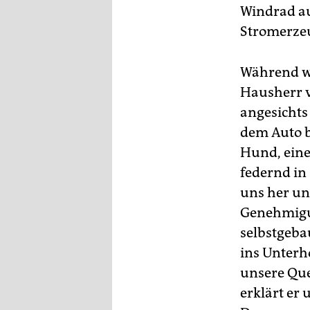
Windrad au
Stromerzeu
Während wi
Hausherr v
angesichts
dem Auto b
Hund, eine
federnd in
uns her un
Genehmigu
selbstgeba
ins Unterh
unsere Que
erklärt er