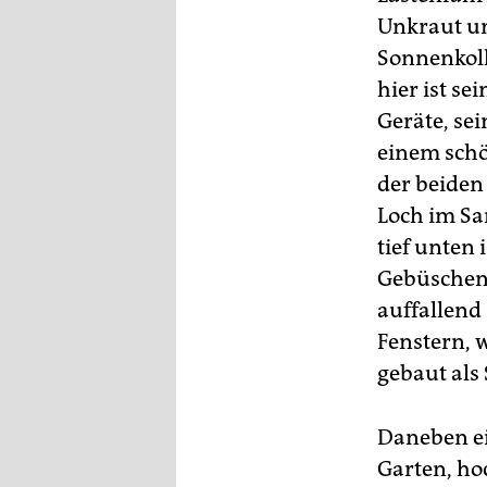
Unkraut un
Sonnenkoll
hier ist s
Geräte, se
einem schö
der beiden
Loch im Sa
tief unten
Gebüschen
auffallend
Fenstern, 
gebaut als
Daneben ei
Garten, ho