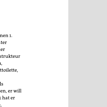
nen 1.
äter
ler
strukteur
n,
oilette,
ls
n, er will
 hat er
,