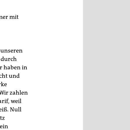
mer mit
t unseren
r durch
r haben in
acht und
rke
Wir zahlen
if, weil
iß. Null
tz
 ein