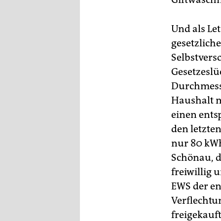
Und als Le
gesetzlich
Selbstverso
Gesetzeslü
Durchmesse
Haushalt m
einen ents
den letzte
nur 80 kWh
Schönau, d
freiwillig
EWS der en
Verflechtu
freigekauft