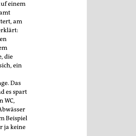
 auf einem
samt
tert, am
rklärt:
ten
nem
, die
sich, ein
nge. Das
d es spart
n WC,
 Abwässer
m Beispiel
 ja keine