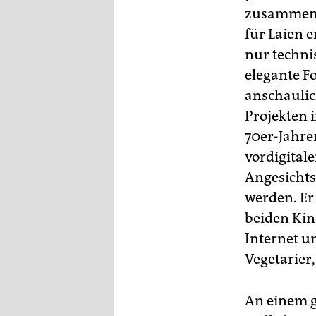
epaper login
zusammen 
für Laien 
nur techni
elegante F
anschaulic
Projekten i
70er-Jahr
vordigitale
Angesichts
werden. Er
beiden Kin
Internet u
Vegetarier,
An einem g