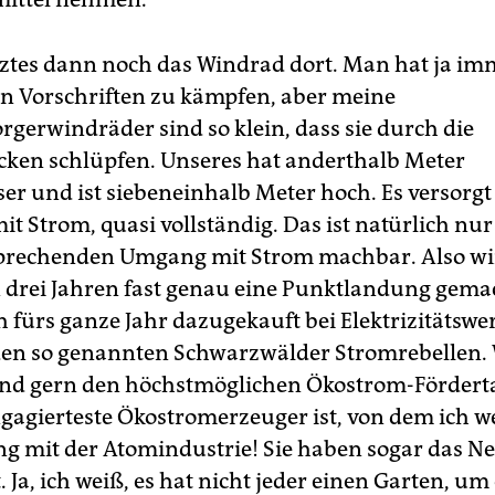
tztes dann noch das Windrad dort. Man hat ja im
en Vorschriften zu kämpfen, aber meine
rgerwindräder sind so klein, dass sie durch die
cken schlüpfen. Unseres hat anderthalb Meter
r und ist siebeneinhalb Meter hoch. Es versorg
it Strom, quasi vollständig. Das ist natürlich nu
prechenden Umgang mit Strom machbar. Also wi
n drei Jahren fast genau eine Punktlandung gem
 fürs ganze Jahr dazugekauft bei Elektrizitätswe
en so genannten Schwarzwälder Stromrebellen. 
 und gern den höchstmöglichen Ökostrom-Fördertar
gagierteste Ökostromerzeuger ist, von dem ich we
ng mit der Atomindustrie! Sie haben sogar das Ne
. Ja, ich weiß, es hat nicht jeder einen Garten, um