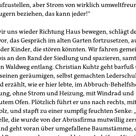
fzustellen, aber Strom von wirklich umweltfreu
gern beziehen, das kann jeder!“
r uns wieder Richtung Haus bewegen, schlägt d
or, das Gespräch im alten Garten fortzusetzen, 
 der Kinder, die stören könnten. Wir fahren gem
is an den Rand der Siedlung und spazieren, sam
n Waldweg entlang. Christian Kuhtz geht barfuß
 seinen geräumigen, selbst gemachten Ledersch
d erzählt, wie er hier lebte, im Abbruch-Behelfs
ng, ohne Strom und Heizung, mit Windrad und
utem Ofen. Plötzlich führt er uns nach rechts, mi
olz, und stapft zu einer sumpfig feuchten Senke:
lle, die wurde von der Abrissfirma mutwillig zers
 und geht voran über umgefallene Baumstämme,