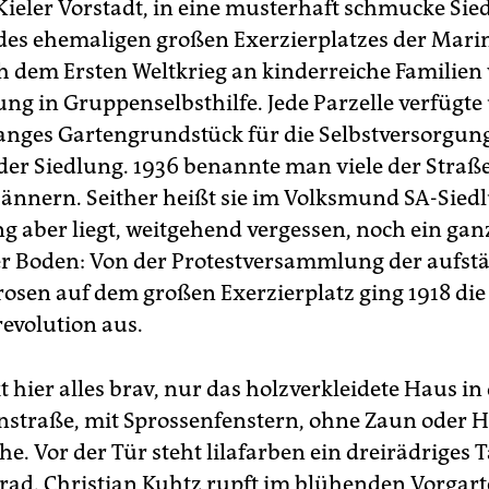
Kieler Vorstadt, in eine musterhaft schmucke Sie
l des ehemaligen großen Exerzierplatzes der Mari
 dem Ersten Weltkrieg an kinderreiche Familien
ng in Gruppenselbsthilfe. Jede Parzelle verfügte
anges Gartengrundstück für die Selbstversorgun
der Siedlung. 1936 benannte man viele der Straß
ännern. Seither heißt sie im Volksmund SA-Sied
ng aber liegt, weitgehend vergessen, noch ein ga
er Boden: Von der Protestversammlung der aufst
rosen auf dem großen Exerzierplatz ging 1918 die
volution aus.
 hier alles brav, nur das holzverkleidete Haus in
straße, mit Sprossenfenstern, ohne Zaun oder H
he. Vor der Tür steht lilafarben ein dreirädriges
rad. Christian Kuhtz rupft im blühenden Vorgar