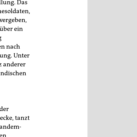
dlung. Das
nesoldaten,
 vergeben,
 über ein
g
en nach
lung. Unter
nz anderer
ändischen
 der
ecke, tanzt
 Tandem-
ten