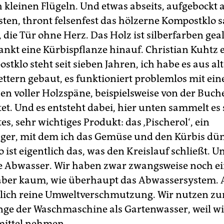
h kleinen Flügeln. Und etwas abseits, aufgebockt
en, thront felsenfest das hölzerne Kompostklo 
die Tür ohne Herz. Das Holz ist silberfarben geal
ankt eine Kürbispflanze hinauf. Christian Kuhtz e
tklo steht seit sieben Jahren, ich habe es aus al
ettern gebaut, es funktioniert problemlos mit ei
en voller Holzspäne, beispielsweise von der Buche
tet. Und es entsteht dabei, hier unten sammelt es 
es, sehr wichtiges Produkt: das ‚Pischerol‘, ein
ger, mit dem ich das Gemüse und den Kürbis dü
ist eigentlich das, was den Kreislauf schließt. Un
 Abwasser. Wir haben zwar zwangsweise noch ei
aber kaum, wie überhaupt das Abwassersystem.
tlich reine Umweltverschmutzung. Wir nutzen zu
nge der Waschmaschine als Gartenwasser, weil wir
mittel nehmen.