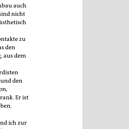
hbau auch
sind nicht
ästhetisch
ontakte zu
us den
, aus dem
rdisten
u und den
on,
ank. Er ist
aben.
nd ich zur