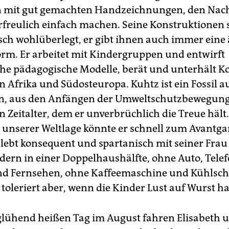
mit gut gemachten Handzeichnungen, den Nac
erfreulich einfach machen. Seine Konstruktionen 
sch wohlüberlegt, er gibt ihnen auch immer eine 
orm. Er arbeitet mit Kindergruppen und entwirft
he pädagogische Modelle, berät und unterhält K
n Afrika und Südosteuropa. Kuhtz ist ein Fossil a
en, aus den Anfängen der Umweltschutzbewegung
n Zeitalter, dem er unverbrüchlich die Treue hält.
 unserer Weltlage könnte er schnell zum Avantga
 lebt konsequent und spartanisch mit seiner Fra
dern in einer Doppelhaushälfte, ohne Auto, Telef
nd Fernsehen, ohne Kaffeemaschine und Kühlschr
 toleriert aber, wenn die Kinder Lust auf Wurst h
lühend heißen Tag im August fahren Elisabeth u