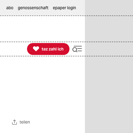
abo
genossenschaft
epaper login

taz zahl ich
taz zahl ich
teilen