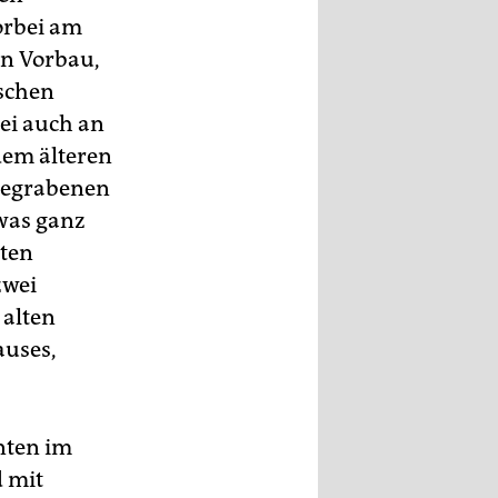
orbei am
en Vorbau,
ischen
ei auch an
dem älteren
 gegrabenen
was ganz
hten
zwei
 alten
auses,
nten im
d mit