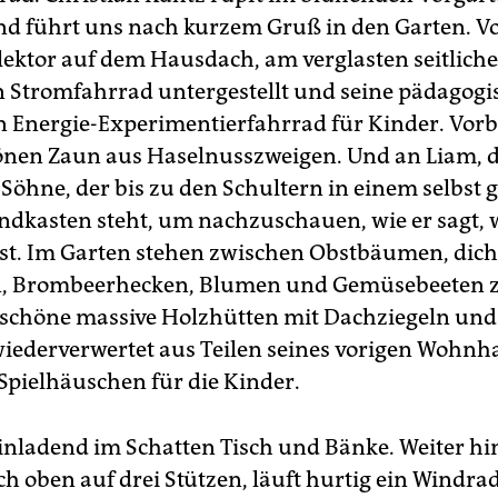
d führt uns nach kurzem Gruß in den Garten. V
ektor auf dem Hausdach, am verglasten seitlich
ein Stromfahrrad untergestellt und seine pädagog
in Energie-Experimentierfahrrad für Kinder. Vorb
nen Zaun aus Haselnusszweigen. Und an Liam, 
 Söhne, der bis zu den Schultern in einem selbst
ndkasten steht, um nachzuschauen, wie er sagt, 
 ist. Im Garten stehen zwischen Obstbäumen, dic
, Brombeerhecken, Blumen und Gemüsebeeten 
 schöne massive Holzhütten mit Dachziegeln und
wiederverwertet aus Teilen seines vorigen Wohnh
 Spielhäuschen für die Kinder.
nladend im Schatten Tisch und Bänke. Weiter hi
ch oben auf drei Stützen, läuft hurtig ein Windra