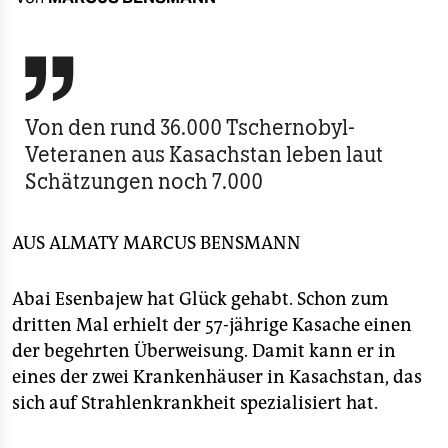
berlin
nord

wahrheit
Von den rund 36.000 Tschernobyl-
verlag
Veteranen aus Kasachstan leben laut
verlag
Schätzungen noch 7.000
veranstaltungen
AUS ALMATY
MARCUS BENSMANN
shop
fragen & hilfe
Abai Esenbajew hat Glück gehabt. Schon zum
dritten Mal erhielt der 57-jährige Kasache einen
unterstützen
der begehrten Überweisung. Damit kann er in
abo
eines der zwei Krankenhäuser in Kasachstan, das
sich auf Strahlenkrankheit spezialisiert hat.
genossenschaft