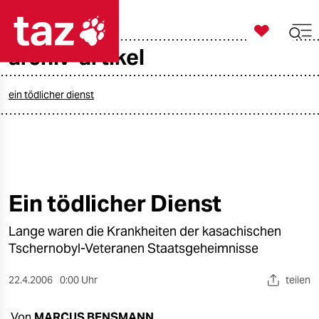

taz zahl ich
archiv-artikel

taz zahl ich
taz zahl ich
ein tödlicher dienst
themen
politik
öko
Ein tödlicher Dienst
gesellschaft
Lange waren die Krankheiten der kasachischen
Tschernobyl-Veteranen Staatsgeheimnisse
kultur
22.4.2006
0:00 Uhr
teilen
sport
Von
MARCUS BENSMANN