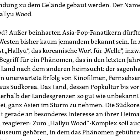
ndung zu dem Gelände gebaut werden. Der Name
Hallyu Wood.
d? Außer beinharten Asia-Pop-Fanatikern dürfte
 Westen bisher kaum jemandem bekannt sein. In 
t „Hallyu“, das koreanische Wort für „Welle“, inzw
Begriff für ein Phänomen, das in den letzten Jahr
s Land nach dem anderen heimsucht: der sagenh
 unerwartete Erfolg von Kinofilmen, Fernsehse
us Südkorea. Das Land, dessen Popkultur bis vor
erhalb der Landesgrenzen so gut wie unbekannt 
ei, ganz Asien im Sturm zu nehmen. Die Südkore
ht gerade an besonderes Interesse an ihrer Heim
 reagieren: Zum „Hallyu Wood“-Komplex soll auc
Museum gehören, in dem das Phänomen gebühr