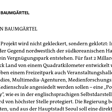
 BAUMGÄRTEL
N BAUMGÄRTEL
Projekt wird nicht gekleckert, sondern geklotzt: I
der Gegend nordwestlich der südkoreanischen H
l ein Vergnügungspark entstehen. Für fast 2 Milla
tück Land von einem Quadratkilometer entwickelt
ben einem Freizeitpark auch Veranstaltungshall
dios, Multimedia-Agenturen, Medienforschungsi
edienschule angesiedelt werden sollen – eine „Po
y“, wie es in der englischsprachigen Selbstdarstel
d von höchster Stelle protegiert. Die Regierung be
ten, und aus der Hauptstadt Seoul soll eine direk