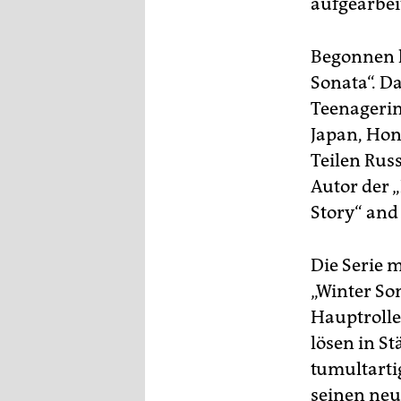
aufgearbeit
Begonnen h
Sonata“. D
Teenagerin
Japan, Hon
Teilen Rus
Autor der 
Story“ and
Die Serie 
„Winter So
Hauptrolle
lösen in S
tumultarti
seinen neue