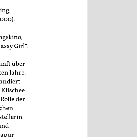
ing,
2000).
ngskino,
ssy Girl“.
unft über
ten Jahre.
andiert
 Klischee
Rolle der
schen
tellerin
 und
gapur