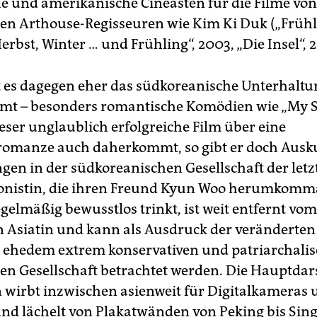
e und amerikanische Cineasten für die Filme von
en Arthouse-Regisseuren wie Kim Ki Duk („Frühl
rbst, Winter … und Frühling“, 2003, „Die Insel“, 
st es dagegen eher das südkoreanische Unterhaltu
t – besonders romantische Komödien wie „My Sa
ieser unglaublich erfolgreiche Film über eine
omanze auch daherkommt, so gibt er doch Ausk
gen in der südkoreanischen Gesellschaft der letz
onistin, die ihren Freund Kyun Woo herumkomm
gelmäßig bewusstlos trinkt, ist weit entfernt vom
n Asiatin und kann als Ausdruck der veränderten 
r ehedem extrem konservativen und patriarchali
en Gesellschaft betrachtet werden. Die Hauptdars
n wirbt inzwischen asienweit für Digitalkameras
nd lächelt von Plakatwänden von Peking bis Sin