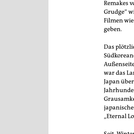
Remakes vo
Grudge“ wi
Filmen wie 
geben.
Das plötzli
Südkoreane
Außenseite
war das L
Japan über
Jahrhunder
Grausamkei
japanische
„Eternal L
Seit „Wint