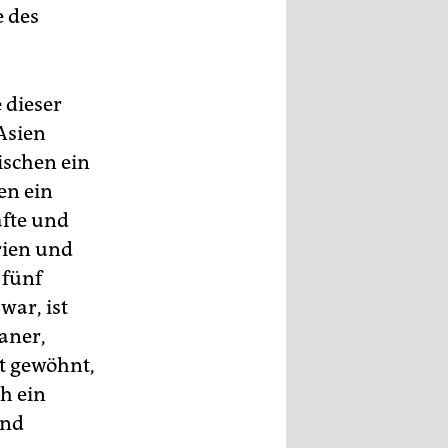
 des
 dieser
Asien
ischen ein
en ein
afte und
rien und
 fünf
war, ist
aner,
at gewöhnt,
h ein
end