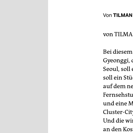
berlin
nord
Von
TILMAN
wahrheit
von
TILMA
verlag
Bei diesem 
verlag
Gyeonggi, 
veranstaltungen
Seoul, sol
shop
soll ein S
auf dem ne
fragen & hilfe
Fernsehstu
unterstützen
und eine M
abo
Cluster-Cit
Und die wir
genossenschaft
an den Kos