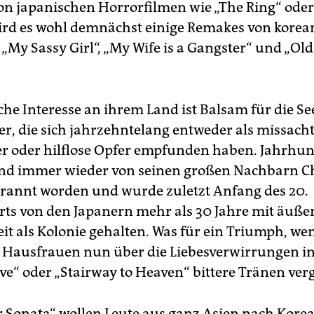
n japanischen Horrorfilmen wie „The Ring“ oder
rd es wohl demnächst einige Remakes von korea
„My Sassy Girl“, „My Wife is a Gangster“ und „Ol
che Interesse an ihrem Land ist Balsam für die Se
r, die sich jahrzehntelang entweder als missacht
r oder hilflose Opfer empfunden haben. Jahrhu
and immer wieder von seinen großen Nachbarn C
rannt worden und wurde zuletzt Anfang des 20.
ts von den Japanern mehr als 30 Jahre mit äußer
t als Kolonie gehalten. Was für ein Triumph, we
 Hausfrauen nun über die Liebesverwirrungen in
ove“ oder „Stairway to Heaven“ bittere Tränen ver
er Sonata“ wollen Leute aus ganz Asien nach Korea