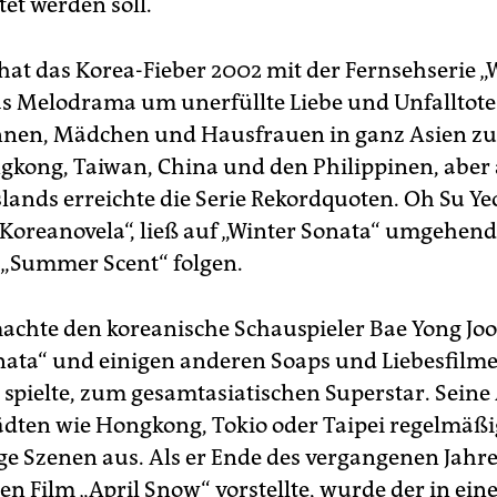
et werden soll.
at das Korea-Fieber 2002 mit der Fernsehserie „
as Melodrama um unerfüllte Liebe und Unfalltote
nen, Mädchen und Hausfrauen in ganz Asien zu
gkong, Taiwan, China und den Philippinen, aber 
slands erreichte die Serie Rekordquoten. Oh Su Ye
„Koreanovela“, ließ auf „Winter Sonata“ umgehe
 „Summer Scent“ folgen.
machte den koreanische Schauspieler Bae Yong Joo
nata“ und einigen anderen Soaps und Liebesfilme
 spielte, zum gesamtasiatischen Superstar. Seine 
tädten wie Hongkong, Tokio oder Taipei regelmäßi
ge Szenen aus. Als er Ende des vergangenen Jahre
n Film „April Snow“ vorstellte, wurde der in eine