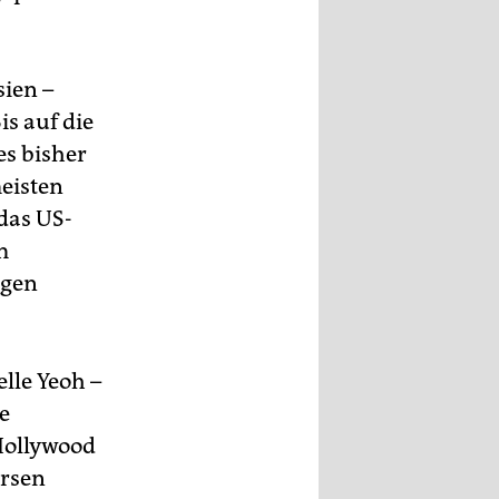
ien –
s auf die
es bisher
meisten
das US-
m
igen
lle Yeoh –
e
Hollywood
ersen