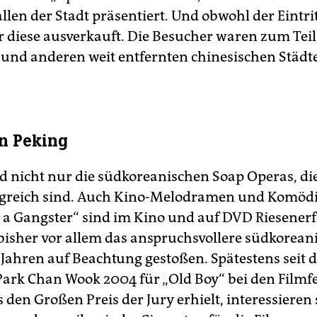
llen der Stadt präsentiert. Und obwohl der Eintri
r diese ausverkauft. Die Besucher waren zum Teil
und anderen weit entfernten chinesischen Städt
in Peking
nd nicht nur die südkoreanischen Soap Operas, di
lgreich sind. Auch Kino-Melodramen und Komöd
s a Gangster“ sind im Kino und auf DVD Riesenerf
 bisher vor allem das anspruchsvollere südkorean
 Jahren auf Beachtung gestoßen. Spätestens seit 
Park Chan Wook 2004 für „Old Boy“ bei den Filmfe
den Großen Preis der Jury erhielt, interessieren 