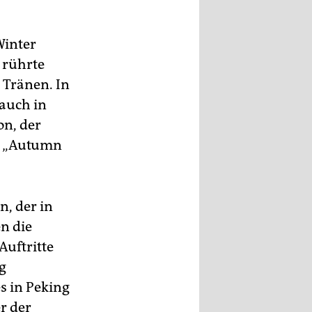
Winter
 rührte
 Tränen. In
auch in
on, der
nd „Autumn
n, der in
n die
Auftritte
g
s in Peking
r der