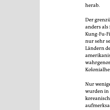
herab.
Der grenzü
anders als
Kung-Fu-Fi
nur sehr s
Ländern de
amerikanis
wahrgenomm
Kolonialhe
Nur wenige
wurden in 
koreanisch
aufmerksam