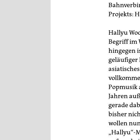
epaper login
Bahnverbi
Projekts: 
Hallyu Woo
Begriff im
hingegen is
geläufiger 
asiatische
vollkommen
Popmusik a
Jahren auß
gerade dab
bisher nic
wollen nun
„Hallyu“-