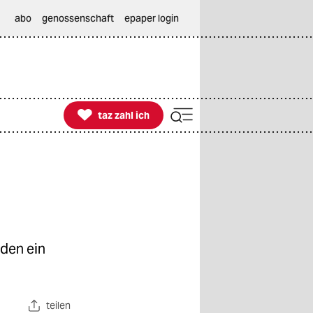
abo
genossenschaft
epaper login

taz zahl ich
taz zahl ich
den ein
teilen