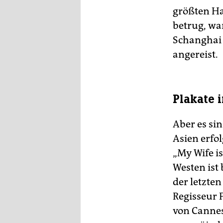
größten Ha
betrug, wa
Schanghai 
angereist.
Plakate 
Aber es si
Asien erfo
„My Wife i
Westen ist
der letzten
Regisseur 
von Cannes 