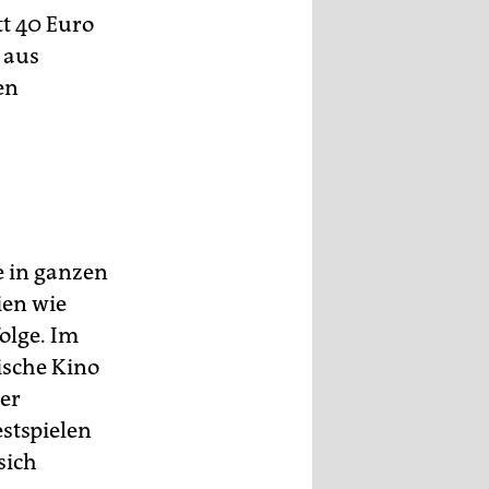
tt 40 Euro
 aus
en
e in ganzen
ien wie
olge. Im
ische Kino
der
stspielen
sich