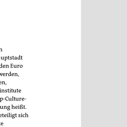
n
auptstadt
rden Euro
 werden,
en,
nstitute
p-Culture-
lung heißt.
teiligt sich
te