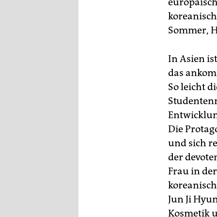
europäisch
koreanisch
Sommer, He
In Asien i
das ankomm
So leicht d
Studentenr
Entwicklun
Die Protag
und sich re
der devote
Frau in de
koreanisch
Jun Ji Hyu
Kosmetik u