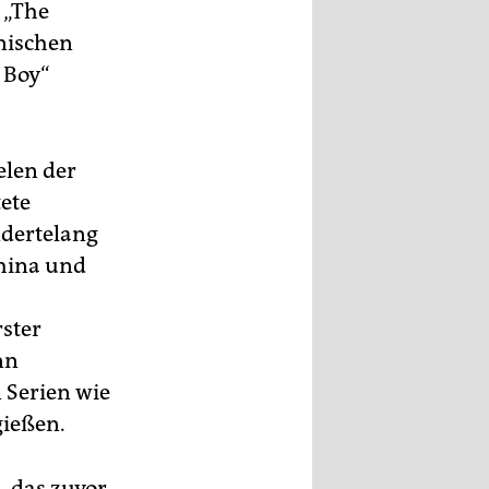
 „The
nischen
d Boy“
elen der
ete
ndertelang
hina und
ster
nn
 Serien wie
gießen.
, das zuvor