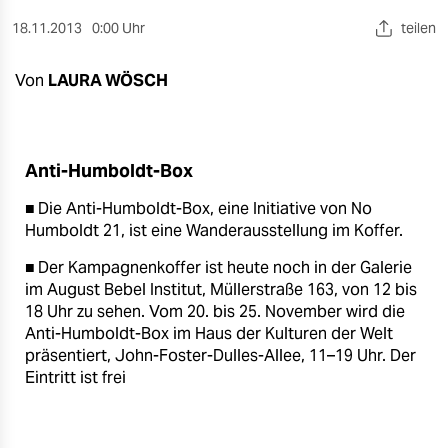
berlin
18.11.2013
0:00 Uhr
teilen
nord
Von
LAURA WÖSCH
wahrheit
verlag
Anti-Humboldt-Box
verlag
■ Die Anti-Humboldt-Box, eine Initiative von No
veranstaltungen
Humboldt 21, ist eine Wanderausstellung im Koffer.
shop
■ Der Kampagnenkoffer ist heute noch in der Galerie
im August Bebel Institut, Müllerstraße 163, von 12 bis
fragen & hilfe
18 Uhr zu sehen. Vom 20. bis 25. November wird die
unterstützen
Anti-Humboldt-Box im Haus der Kulturen der Welt
präsentiert, John-Foster-Dulles-Allee, 11–19 Uhr. Der
abo
Eintritt ist frei
genossenschaft