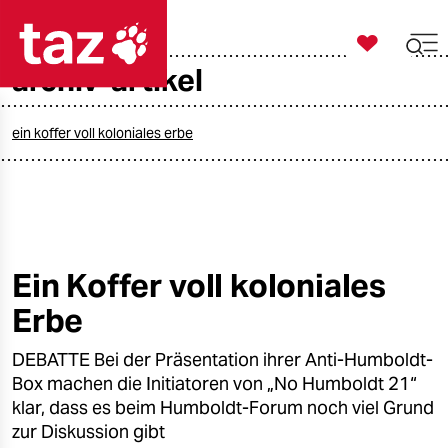

taz zahl ich
archiv-artikel

taz zahl ich
taz zahl ich
ein koffer voll koloniales erbe
themen
politik
öko
Ein Koffer voll koloniales
Erbe
gesellschaft
DEBATTE Bei der Präsentation ihrer Anti-Humboldt-
kultur
Box machen die Initiatoren von „No Humboldt 21“
sport
klar, dass es beim Humboldt-Forum noch viel Grund
zur Diskussion gibt