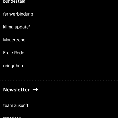
bundestalk
fernverbindung
klima update°
Mauerecho
Freie Rede
reingehen
Newsletter
team zukunft