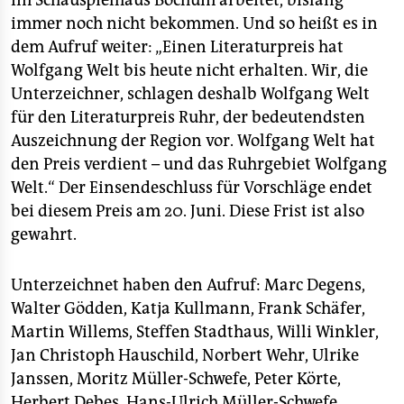
im Schauspielhaus Bochum arbeitet, bislang
epaper login
immer noch nicht bekommen. Und so heißt es in
dem Aufruf weiter: „Einen Literaturpreis hat
Wolfgang Welt bis heute nicht erhalten. Wir, die
Unterzeichner, schlagen deshalb Wolfgang Welt
für den Literaturpreis Ruhr, der bedeutendsten
Auszeichnung der Region vor. Wolfgang Welt hat
den Preis verdient – und das Ruhrgebiet Wolfgang
Welt.“ Der Einsendeschluss für Vorschläge endet
bei diesem Preis am 20. Juni. Diese Frist ist also
gewahrt.
Unterzeichnet haben den Aufruf: Marc Degens,
Walter Gödden, Katja Kullmann, Frank Schäfer,
Martin Willems, Steffen Stadthaus, Willi Winkler,
Jan Christoph Hauschild, Norbert Wehr, Ulrike
Janssen, Moritz Müller-Schwefe, Peter Körte,
Herbert Debes, Hans-Ulrich Müller-Schwefe,