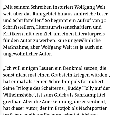
berlin
„Mit seinem Schreiben inspiriert Wolfgang Welt
nord
weit über das Ruhrgebiet hinaus zahlreiche Leser
und Schriftsteller.“ So beginnt ein Aufruf von 30
wahrheit
Schriftstellern, Literaturwissenschaftlern und
Kritikern mit dem Ziel, um einen Literaturpreis
verlag
für den Autor zu werben. Eine ungewöhnliche
verlag
Maßnahme, aber Wolfgang Welt ist ja auch ein
ungewöhnlicher Autor.
veranstaltungen
shop
„Ich will einigen Leuten ein Denkmal setzen, die
sonst nicht mal einen Grabstein kriegen würden“,
fragen & hilfe
hat er mal als seinen Schreibimpuls formuliert.
unterstützen
Seine Trilogie des Scheiterns, „Buddy Holly auf der
Wilhelmshöhe“, ist zum Glück als Suhrkamptitel
abo
greifbar. Aber die Anerkennung, die er verdient,
genossenschaft
hat dieser Autor, der im Brotjob als Nachtportier