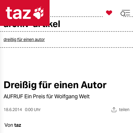

taz zahl ich
archiv-artikel

taz zahl ich
taz zahl ich
dreißig für einen autor
themen
politik
öko
Dreißig für einen Autor
gesellschaft
AUFRUF Ein Preis für Wolfgang Welt
kultur
18.6.2014
0:00 Uhr
teilen
sport
Von
taz