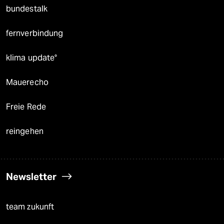
bundestalk
fernverbindung
klima update°
Mauerecho
Freie Rede
reingehen
Newsletter
team zukunft