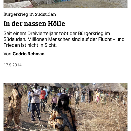
berlin
nord
Bürgerkrieg in Südsudan
In der nassen Hölle
wahrheit
Seit einem Dreivierteljahr tobt der Bürgerkrieg im
verlag
Südsudan. Millionen Menschen sind auf der Flucht – und
Frieden ist nicht in Sicht.
verlag
Von
Cedric Rehman
veranstaltungen
17.9.2014
shop
fragen & hilfe
unterstützen
abo
genossenschaft