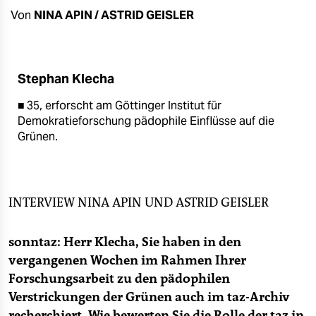
berlin
Von
NINA APIN / ASTRID GEISLER
nord
wahrheit
Stephan Klecha
verlag
■ 35, erforscht am Göttinger Institut für
Demokratieforschung pädophile Einflüsse auf die
verlag
Grünen.
veranstaltungen
shop
INTERVIEW
NINA APIN
UND
ASTRID GEISLER
fragen & hilfe
unterstützen
sonntaz: Herr Klecha, Sie haben in den
vergangenen Wochen im Rahmen Ihrer
abo
Forschungsarbeit zu den pädophilen
genossenschaft
Verstrickungen der Grünen auch im taz-Archiv
recherchiert. Wie bewerten Sie die Rolle der taz in