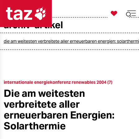

taz zahl ich
archiv-artikel

taz zahl ich
taz zahl ich
die am weitesten verbreitete aller erneuerbaren energien: solartherm
themen
politik
internationale energiekonferenz renewables 2004 (7)
öko
Die am weitesten
gesellschaft
verbreitete aller
kultur
erneuerbaren Energien:
Solarthermie
sport