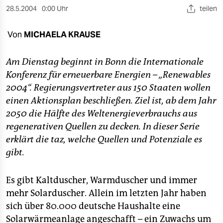
berlin
28.5.2004
0:00 Uhr
teilen
nord
Von
MICHAELA KRAUSE
wahrheit
Am Dienstag beginnt in Bonn die Internationale
verlag
Konferenz für erneuerbare Energien – „Renewables
2004“. Regierungsvertreter aus 150 Staaten wollen
verlag
einen Aktionsplan beschließen. Ziel ist, ab dem Jahr
veranstaltungen
2050 die Hälfte des Weltenergieverbrauchs aus
regenerativen Quellen zu decken. In dieser Serie
shop
erklärt die taz, welche Quellen und Potenziale es
fragen & hilfe
gibt.
unterstützen
Es gibt Kaltduscher, Warmduscher und immer
abo
mehr Solarduscher. Allein im letzten Jahr haben
genossenschaft
sich über 80.000 deutsche Haushalte eine
Solarwärmeanlage angeschafft – ein Zuwachs um