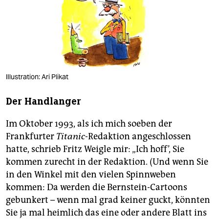
berlin
nord
wahrheit
verlag
Illustration: Ari Plikat
verlag
Der Handlanger
veranstaltungen
Im Oktober 1993, als ich mich soeben der
shop
Frankfurter
Titanic
-Redaktion angeschlossen
fragen & hilfe
hatte, schrieb Fritz Weigle mir: „Ich hoff’, Sie
kommen zurecht in der Redaktion. (Und wenn Sie
unterstützen
in den Winkel mit den vielen Spinnweben
abo
kommen: Da werden die Bernstein-Cartoons
gebunkert – wenn mal grad keiner guckt, könnten
genossenschaft
Sie ja mal heimlich das eine oder andere Blatt ins