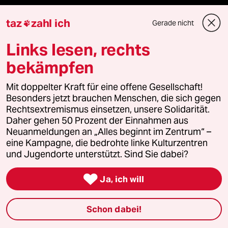
taz
zahl ich
Gerade nicht

taz Blogs
Links lesen, rechts
taz FUTURZWEI
bekämpfen
Le Monde diplomatique
Mit doppelter Kraft für eine offene Gesellschaft!
Besonders jetzt brauchen Menschen, die sich gegen
taz Archiv
Rechtsextremismus einsetzen, unsere Solidarität.
Daher gehen 50 Prozent der Einnahmen aus
Neuanmeldungen an „Alles beginnt im Zentrum“ –
eine Kampagne, die bedrohte linke Kulturzentren
Mehr taz Angebote
und Jugendorte unterstützt. Sind Sie dabei?

Ja, ich will
Reisen
Kantine
Schon dabei!