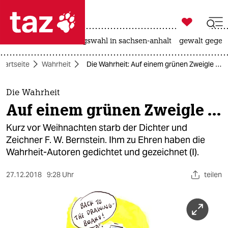

taz zahl ich
hitze
surfen
landtagswahl in sachsen-anhalt
gewalt gegen

taz zahl ich
Startseite
Wahrheit
Die Wahrheit: Auf einem grünen Zweigle …
taz zahl ich
themen
Die Wahrheit
Auf einem grünen Zweigle …
politik
Kurz vor Weihnachten starb der Dichter und
öko
Zeichner F. W. Bernstein. Ihm zu Ehren haben die
Wahrheit-Autoren gedichtet und gezeichnet (I).
gesellschaft
27.12.2018
9:28 Uhr
teilen
kultur
sport